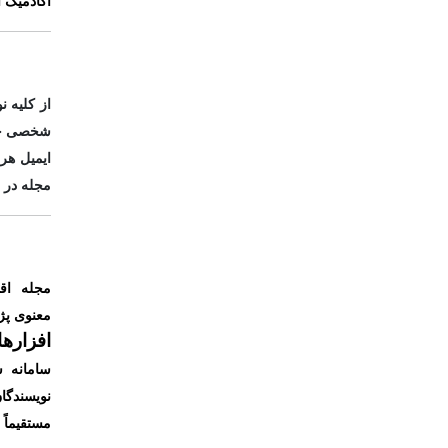
آکادمیک ا
از کلیه 
شخصی خود 
ایمیل هر
مجله در 
مجله اق
معنوی
پژ
افزاره
سامانه س
نویسندگا
مستقیماً 