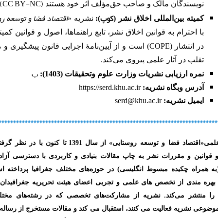
.
CC BY-NC
(
نویسندگان مالک و صاحب حق‌مؤلف اثر خود هستند
کوپ
اقتصاد فضا و توسعه ر
کمیته بین‌المللی اخلاق نشر
(
):
نشریه «
با احترام به قوانین اخلاق نشر، تابع راهنماها، اصول و قوانین کمیت
COPE
در انتشار (
) است و از آیین‌نامۀ اجرایی قانون پیشگیری و مق
تقلب در آثار علمی پیروی می‌کند.
ب
نمره ارزیابی نشریات وزارت علوم وتحقیقات (1403):
آدرس وبگاه نشریه
:
https://serd.khu.ac.ir
ایمیل نشریه:
serd@khu.ac.ir
***************************************************************************
لمی
«
اقتصاد فضا و توسعه روستایی»
از سال
1391
تا کنون با در نظر گرفت
قوانین و مقررات نشر به چاپ مقالات بنیادی و کاربردی با دسترسی آزاد 
به همراه چکیده مبسوط انگلیسی) در حوزه‌های مختلف جغرافیا پرداخته ا
 بهره مندی از تخصص های علمی و تجربی اعضای هیئت تحریریه جغرافیدان،
را منتشر می‌کند. نشریه از مشارکت‌های تخصصی که در رشته‌های مختل
وضوعی نشریه فعالیت می کنند، استقبال می کند و مقالات مستخرج از رساله ها