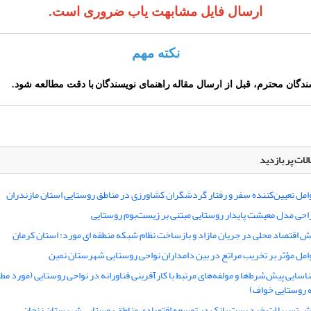
ارسال فایل مشابهت یاب ضروری است.
نکته مهم
سندگان محترم،
قبل از ارسال مقاله
راهنمای نویسندگا
ن
با دقت مطالعه شود.
لات پر بازدید
امل تعیین‌کننده سفر و رفتار گردشگران کشاورزی در مناطق روستایی استان مازندران
احی مدل معیشت پایدار روستایی مبتنی بر زیست‌بوم روستایی
ش اقتصاد محلی در جریان مازاد و بازساخت نظام شبکه منطقه ای مورد: استان کرمان
امل مؤثر بر تخریب مراتع در بین دامداران نواحی روستایی شهرستان نمین
اسایی پیش‌شرط‌ها و مولفه‌های مرتبط با کارآفرینی فناورانه در نواحی روستایی (مورد مطا
 روستایی خواف)
ش تسهیلات خرد پست بانک در توسعه اقتصادی مناطق روستایی شهرستان زنجان