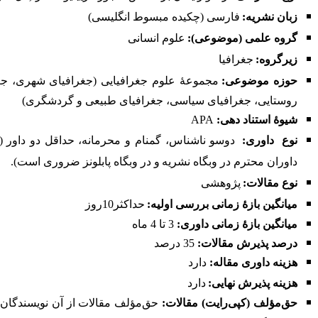
زبان نشریه:
فارسی (چکیده مبسوط انگلیسی)
گروه علمی (موضوعی):
علوم انسانی
زیرگروه:
جغرافیا
حوزه موضوعی:
مجموعۀ علوم جغرافیایی (جغرافیای شهری، جغ
روستایی، جغرافیای سیاسی، جغرافیای طبیعی و گردشگری)
شیوۀ استناد دهی:
APA
نوع
داوری:
دوسو ناشناس، گمنام و محرمانه، حداقل دو داور (ث
داوران محترم در
وبگاه نشریه
و در وبگاه
پابلونز
ضروری است).
نوع مقالات
:
پژوهشی
میانگین بازۀ زمانی بررسی اولیه:
حداکثر10روز
میانگین بازۀ زمانی داوری:
3 تا 4 ماه
درصد پذیرش مقالات:
35 درصد
هزینه داوری مقاله
:
دارد
هزینه پذیرش نهایی:
دارد
حق‌مؤلف (کپی‌رایت) مقالات:
حق‌مؤلف مقالات از آن نویسندگان