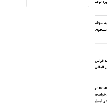
رد توجه
ه مجله
انشجوی
د قوانین
ن المللی
ORCI
و
درخواست
و ایمیل