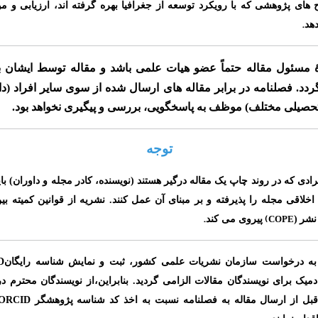
 های پژوهشی که با رویکرد توسعه از جغرافیا بهره گرفته اند، ارزیابی و مو
.
هد
ۀ مسئول مقاله حتماً عضو هیات علمی باشد
و مقاله توسط ایشان ب
ردد. فصلنامه در برابر مقاله های ارسال شده از سوی سایر افراد
(د
حصیلی مختلف)
موظف به پاسخگویی، بررسی و پیگیری نخواهد بود.
توجه
ادی که در روند چاپ یک مقاله درگیر هستند (نویسنده، کادر مجله و داوران) بای
خلاقی مجله را پذیرفته و بر مبنای آن عمل کنند. نشریه از قوانین کمیته بی
.
(
 نشر
(
COPE
پیروی می کند
D
 به درخواست سازمان نشریات علمی کشور، ثبت و نمایش شناسه رایگان
ادمیک برای
نویسندگان مقالات الزامی گردید. بنابراین،از نویسندگان محترم 
ORCID
بل از ارسال مقاله به فصلنامه نسبت به اخذ کد شناسه پژوهشگر