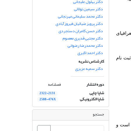
دکتر بهلول علیجانی
دکتر سیمین تولائی
دکتر محمد سلیمانی مهرنجانی
دکتر پرویز ضیائیان فیروزآبادی
دکتر حسن کامران دستجردی
رافیای
دکتر مجتبی قدیری معصوم
دکتر محمدرضا رضوانی
دکتر احمد اکبری
بت نام
کارشناس نشریه
دکتر سمیه عزیزی
دوره انتشار
فصلنامه
شاپا چاپی
2322-2131
شاپا الکترونیکی
2588-476X
جستجو
 است و