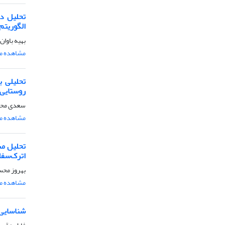
تحلیل دا
الگوریتم
بهیه باوا
مشاهده مق
تحلیلی 
روستایی(
سعدی مح
مشاهده مق
تحلیل مس
اترک‌سفل
بهروز محس
مشاهده مق
شناسایی 