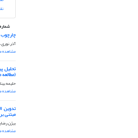
نق
شماره 
چارچوب ت
آذر نوری، 
مشاهده مق
تحلیل پی
(مطالعه 
حلیمه بینا
مشاهده مق
تدوین ال
مبتنی بر
بیژن رضای
مشاهده مق