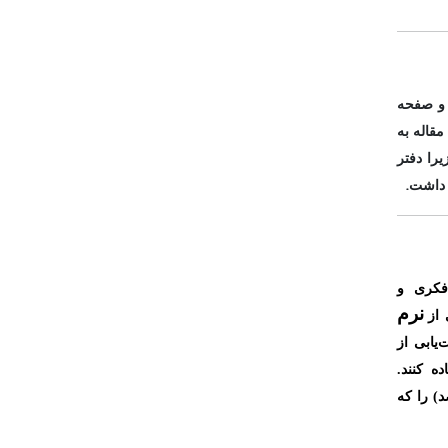
 و صفحه
مقاله به
را دفتر
.
د داشت
فکری و
نرم
از
‌یابی از
ه کنند.
)
را که