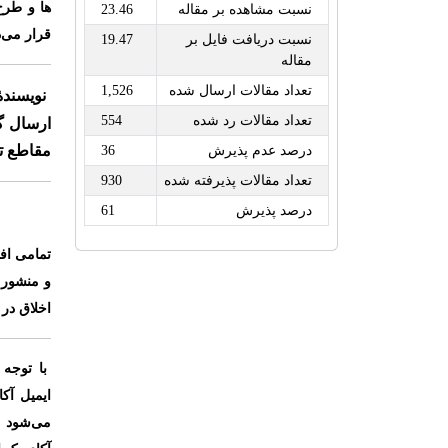
ها و طرح
نسبت مشاهده بر مقاله
23.46
قرار می‌د
نسبت دریافت فایل بر
19.47
مقاله
تعداد مقالات ارسال شده
1,526
نویسند
تعداد مقالات رد شده
554
ارسال گ
مقاطع ت
درصد عدم پذیرش
36
تعداد مقالات پذیرفته شده
930
درصد پذیرش
61
تمامی افر
و منشور ا
اخلاق در
با توجه
ایمیل آک
می‌شود ق