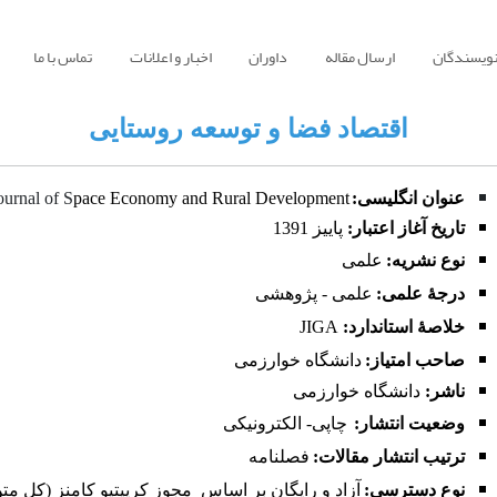
نویسندگان
ارسال مقاله
داوران
اخبار و اعلانات
تماس با ما
اقتصاد فضا و توسعه روستایی
عنوان انگلیسی:
pace Economy and Rural Development
ournal of S
تاریخ آغاز اعتبار:
پاییز
1391
نوع نشریه:
علمی
درجۀ علمی:
علمی - پژوهشی
خلاصۀ استاندارد:
JIGA
صاحب امتیاز:
دانشگاه خوارزمی
ناشر:
دانشگاه خوارزمی
وضعیت انتشار:
چاپی- الکترونیکی
ترتیب انتشار مقالات:
فصلنامه
نوع دسترسی:
آزاد و رایگان بر اساس
مجوز کرییتیو کامنز (کل متن