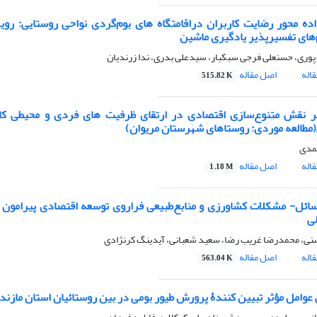
ده محور رضایت کاربران دراقامتگاه های بوم‌گردی نواحی روستایی: روی
‌های تفسیر‌پذیر یادگیری ماشین
ن پوری، حسنعلی فرجی سبکبار، سیدعلی بدری، ندا زرندیان
اله
اصل مقاله
515.82 K
بر نقش متنوع‌سازی اقتصادی در ارتقای ظرفیت های فردی و محیطی کار
مطالعه موردی: روستاهای شهرستان مریوان)
مدی
اله
اصل مقاله
1.18 M
ائل- مشکلات کشاورزی و منابع‌طبیعی فراروی توسعه اقتصادی پیرامون 
ی
نی، محمدرضا غریب رضا، سعید شعبانی، آیدینگ کرنژادی
اله
اصل مقاله
563.04 K
عوامل مؤثر تبیین کنندۀ پرورش طیور بومی در بین روستائیان استان مازندرا