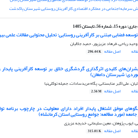
ش سرمایه اجتماعی در عملکرد اقتصادی کارآفرینان روستایی شهرستان پاکدشت
جاری:
دوره 15، شماره 56، تابستان 1405
وسعه فضایی مبتنی بر کارآفرینی روستایی: تحلیل محتوایی مقالات علمی بین‌
وحید ریاحی، فرهاد عزیزپور، حمید جلالیان
اله
اصل مقاله
296.44 K
شران‌های کلیدی اثرگذاری گردشگری خلاق بر توسعه کارآفرینی پایدار 
موردی: شهرستان دامغان)
ئیان، علی اکبر عنابستانی، پگاه مریدسادات، جمیله توکلی‌نیا
اله
اصل مقاله
2.56 M
گوهای موفق اشتغال پایدار افراد دارای معلولیت در چارچوب برنامه تو
 جامعه (مورد مطالعه: جوامع روستایی استان کرمانشاه)
ی، ایوب پژوهان، معین سلیمانی، خدیجه عزیزی
اله
اصل مقاله
315.01 K