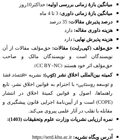
میانگین بازۀ زمانی بررسی اولیه:
حداکثر10روز
میانگین بازۀ زمانی داوری:
3 تا 4 ماه
درصد پذیرش مقالات:
35 درصد
هزینه داوری مقاله
:
دارد
هزینه پذیرش نهایی:
دارد
حق‌مؤلف (کپی‌رایت) مقالات:
حق‌مؤلف مقالات از آن
نویسندگان است و نویسندگان مالک و صاحب
).
CC BY-NC
(
حق‌مؤلف اثر خود هستند
کوپ
اقتصاد فضا
کمیته بین‌المللی اخلاق نشر
(
):
نشریه «
و توسعه روستایی
» با احترام به قوانین اخلاق نشر، تابع
راهنماها، اصول و قوانین کمیتۀ اخلاق در انتشار
COPE
(
) است و از آیین‌نامۀ اجرایی قانون پیشگیری و
مقابله با تقلب در آثار علمی پیروی می‌کند.
نمره ارزیابی نشریات وزارت علوم وتحقیقات (1403):
ب
آدرس وبگاه نشریه
:
https://serd.khu.ac.ir