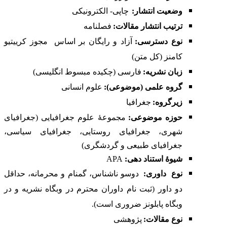
وضعیت انتشار:
چاپی- الکترونیکی
ترتیب انتشار مقالات:
فصلنامه
نوع دسترسی:
آزاد و رایگان بر اساس
مجوز کرییتیو
کامنز (کل متن)
زبان نشریه:
فارسی (چکیده مبسوط انگلیسی)
گروه علمی (موضوعی):
علوم انسانی
زیرگروه:
جغرافیا
حوزه موضوعی:
مجموعۀ علوم جغرافیایی (جغرافیای
شهری، جغرافیای روستایی، جغرافیای سیاسی،
جغرافیای طبیعی و گردشگری)
شیوۀ استناد دهی:
APA
نوع
داوری:
دوسو ناشناس، گمنام و محرمانه، حداقل
دو داور (ثبت نام داوران محترم در
وبگاه نشریه
و در
وبگاه
پابلونز
ضروری است).
نوع مقالات
:
پژوهشی