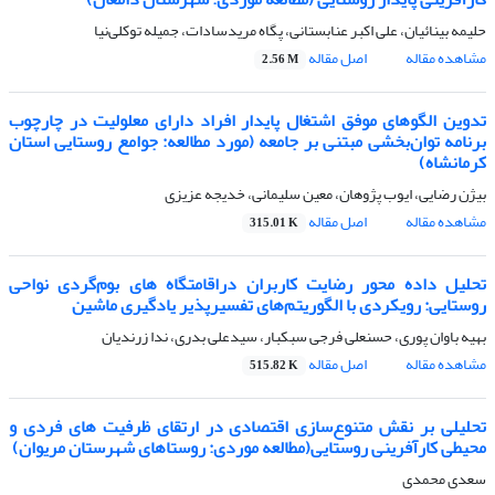
حلیمه بینائیان، علی اکبر عنابستانی، پگاه مریدسادات، جمیله توکلی‌نیا
مشاهده مقاله
اصل مقاله
2.56 M
تدوین الگوهای موفق اشتغال پایدار افراد دارای معلولیت در چارچوب
برنامه توان‌بخشی مبتنی بر جامعه (مورد مطالعه: جوامع روستایی استان
کرمانشاه)
بیژن رضایی، ایوب پژوهان، معین سلیمانی، خدیجه عزیزی
مشاهده مقاله
اصل مقاله
315.01 K
تحلیل داده محور رضایت کاربران دراقامتگاه های بوم‌گردی نواحی
روستایی: رویکردی با الگوریتم‌های تفسیر‌پذیر یادگیری ماشین
بهیه باوان پوری، حسنعلی فرجی سبکبار، سیدعلی بدری، ندا زرندیان
مشاهده مقاله
اصل مقاله
515.82 K
تحلیلی بر نقش متنوع‌سازی اقتصادی در ارتقای ظرفیت های فردی و
محیطی کارآفرینی روستایی(مطالعه موردی: روستاهای شهرستان مریوان)
سعدی محمدی