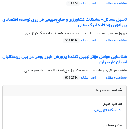
مشاهده مقاله
اصل مقاله
1.18 M
تحلیل مسائل- مشکلات کشاورزی و منابع‌طبیعی فراروی توسعه اقتصادی
پیرامون رودخانه اترک‌سفلی
بهروز محسنی، محمدرضا غریب رضا، سعید شعبانی، آیدینگ کرنژادی
مشاهده مقاله
اصل مقاله
563.04 K
شناسایی عوامل مؤثر تبیین کنندۀ پرورش طیور بومی در بین روستائیان
استان مازندران ‌
فاطمه قربانی پیرعلیدهی، سمیه شیرزادی لسکوکلایه، فاطمه فرهادی
مشاهده مقاله
اصل مقاله
638.27 K
شناسنامه نشریه
صاحب امتیاز
دانشگاه خوارزمی
مدیر مسئول