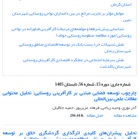
استان کرمان
عوامل مؤثر بر تخریب مراتع در بین دامداران نواحی روستایی شهرستان
نمین
شناسایی پیش‌شرط‌ها و مولفه‌های مرتبط با کارآفرینی فناورانه در نواحی
روستایی (مورد مطالعه: منظومه روستایی خواف)
نقش تسهیلات خرد پست بانک در توسعه اقتصادی مناطق روستایی
شهرستان زنجان
نقش سرمایه اجتماعی در عملکرد اقتصادی کارآفرینان روستایی
شهرستان پاکدشت
شماره جاری:
دوره 15، شماره 56، تابستان 1405
چارچوب توسعه فضایی مبتنی بر کارآفرینی روستایی: تحلیل محتوایی
مقالات علمی بین‌المللی
آذر نوری، وحید ریاحی، فرهاد عزیزپور، حمید جلالیان
مشاهده مقاله
اصل مقاله
296.44 K
تحلیل پیشران‌های کلیدی اثرگذاری گردشگری خلاق بر توسعه
کارآفرینی پایدار روستایی (مطالعه موردی: شهرستان دامغان)