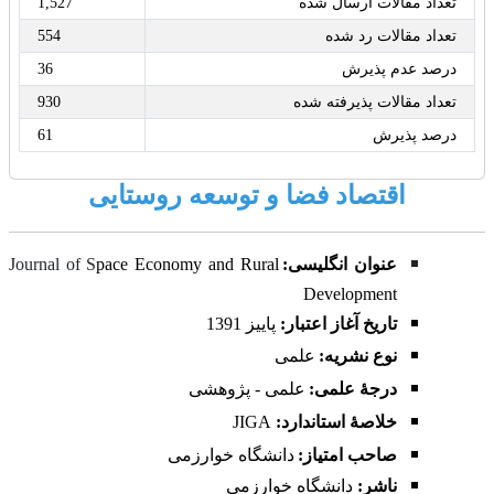
تعداد مقالات ارسال شده
1,527
تعداد مقالات رد شده
554
درصد عدم پذیرش
36
تعداد مقالات پذیرفته شده
930
درصد پذیرش
61
اقتصاد فضا و توسعه روستایی
عنوان انگلیسی:
pace Economy and Rural
Journal of S
Development
تاریخ آغاز اعتبار:
پاییز
1391
نوع نشریه:
علمی
درجۀ علمی:
علمی - پژوهشی
خلاصۀ استاندارد:
JIGA
صاحب امتیاز:
دانشگاه خوارزمی
ناشر:
دانشگاه خوارزمی