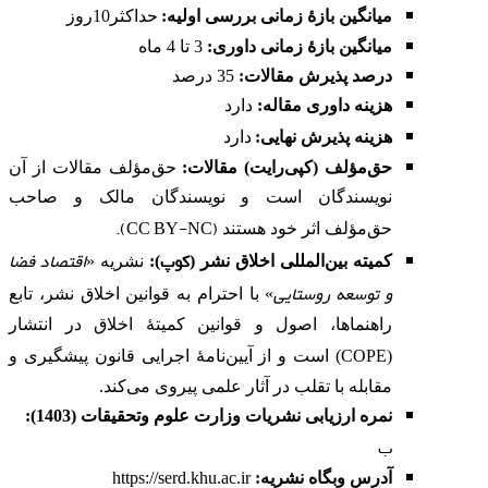
میانگین بازۀ زمانی بررسی اولیه:
حداکثر10روز
میانگین بازۀ زمانی داوری:
3 تا 4 ماه
درصد پذیرش مقالات:
35 درصد
هزینه داوری مقاله
:
دارد
هزینه پذیرش نهایی:
دارد
حق‌مؤلف (کپی‌رایت) مقالات:
حق‌مؤلف مقالات از آن
نویسندگان است و نویسندگان مالک و صاحب
).
CC BY-NC
(
حق‌مؤلف اثر خود هستند
کوپ
اقتصاد فضا
کمیته بین‌المللی اخلاق نشر
(
):
نشریه «
و توسعه روستایی
» با احترام به قوانین اخلاق نشر، تابع
راهنماها، اصول و قوانین کمیتۀ اخلاق در انتشار
COPE
(
) است و از آیین‌نامۀ اجرایی قانون پیشگیری و
مقابله با تقلب در آثار علمی پیروی می‌کند.
نمره ارزیابی نشریات وزارت علوم وتحقیقات (1403):
ب
آدرس وبگاه نشریه
:
https://serd.khu.ac.ir