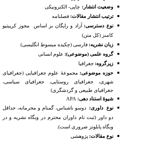
وضعیت انتشار:
چاپی- الکترونیکی
ترتیب انتشار مقالات:
فصلنامه
نوع دسترسی:
آزاد و رایگان بر اساس
مجوز کرییتیو
کامنز (کل متن)
زبان نشریه:
فارسی (چکیده مبسوط انگلیسی)
گروه علمی (موضوعی):
علوم انسانی
زیرگروه:
جغرافیا
حوزه موضوعی:
مجموعۀ علوم جغرافیایی (جغرافیای
شهری، جغرافیای روستایی، جغرافیای سیاسی،
جغرافیای طبیعی و گردشگری)
شیوۀ استناد دهی:
APA
نوع
داوری:
دوسو ناشناس، گمنام و محرمانه، حداقل
دو داور (ثبت نام داوران محترم در
وبگاه نشریه
و در
وبگاه
پابلونز
ضروری است).
نوع مقالات
:
پژوهشی