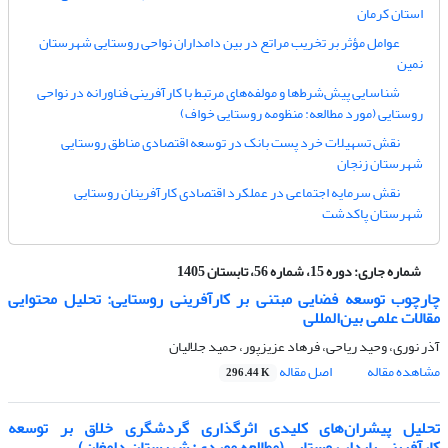
استان کرمان
عوامل مؤثر بر تخریب مراتع در بین دامداران نواحی روستایی شهرستان
نمین
شناسایی پیش‌شرط‌ها و مولفه‌های مرتبط با کارآفرینی فناورانه در نواحی
روستایی (مورد مطالعه: منظومه روستایی خواف)
نقش تسهیلات خرد پست بانک در توسعه اقتصادی مناطق روستایی
شهرستان زنجان
نقش سرمایه اجتماعی در عملکرد اقتصادی کارآفرینان روستایی
شهرستان پاکدشت
شماره جاری:
دوره 15، شماره 56، تابستان 1405
چارچوب توسعه فضایی مبتنی بر کارآفرینی روستایی: تحلیل محتوایی
مقالات علمی بین‌المللی
آذر نوری، وحید ریاحی، فرهاد عزیزپور، حمید جلالیان
مشاهده مقاله
اصل مقاله
296.44 K
تحلیل پیشران‌های کلیدی اثرگذاری گردشگری خلاق بر توسعه
کارآفرینی پایدار روستایی (مطالعه موردی: شهرستان دامغان)