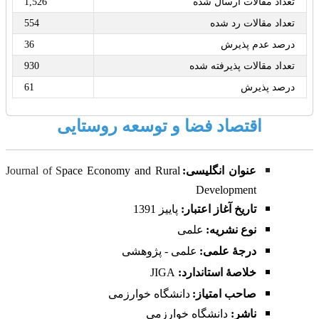
تعداد مقالات ارسال شده
1,526
تعداد مقالات رد شده
554
درصد عدم پذیرش
36
تعداد مقالات پذیرفته شده
930
درصد پذیرش
61
اقتصاد فضا و توسعه روستایی
عنوان انگلیسی:
pace Economy and Rural
Journal of S
Development
تاریخ آغاز اعتبار:
پاییز
1391
نوع نشریه:
علمی
درجۀ علمی:
علمی - پژوهشی
خلاصۀ استاندارد:
JIGA
صاحب امتیاز:
دانشگاه خوارزمی
ناشر:
دانشگاه خوارزمی