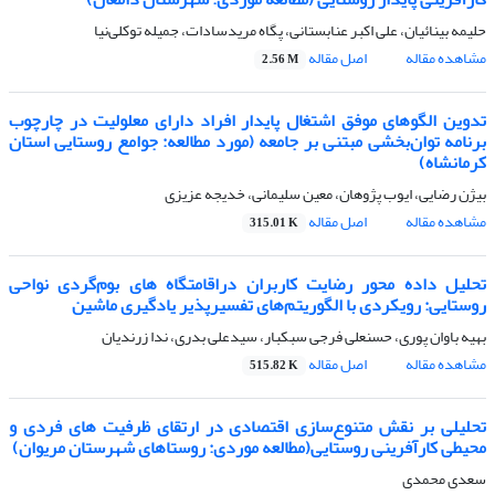
حلیمه بینائیان، علی اکبر عنابستانی، پگاه مریدسادات، جمیله توکلی‌نیا
مشاهده مقاله
اصل مقاله
2.56 M
تدوین الگوهای موفق اشتغال پایدار افراد دارای معلولیت در چارچوب
برنامه توان‌بخشی مبتنی بر جامعه (مورد مطالعه: جوامع روستایی استان
کرمانشاه)
بیژن رضایی، ایوب پژوهان، معین سلیمانی، خدیجه عزیزی
مشاهده مقاله
اصل مقاله
315.01 K
تحلیل داده محور رضایت کاربران دراقامتگاه های بوم‌گردی نواحی
روستایی: رویکردی با الگوریتم‌های تفسیر‌پذیر یادگیری ماشین
بهیه باوان پوری، حسنعلی فرجی سبکبار، سیدعلی بدری، ندا زرندیان
مشاهده مقاله
اصل مقاله
515.82 K
تحلیلی بر نقش متنوع‌سازی اقتصادی در ارتقای ظرفیت های فردی و
محیطی کارآفرینی روستایی(مطالعه موردی: روستاهای شهرستان مریوان)
سعدی محمدی