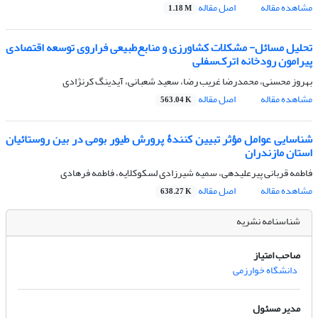
مشاهده مقاله
اصل مقاله
1.18 M
تحلیل مسائل- مشکلات کشاورزی و منابع‌طبیعی فراروی توسعه اقتصادی
پیرامون رودخانه اترک‌سفلی
بهروز محسنی، محمدرضا غریب رضا، سعید شعبانی، آیدینگ کرنژادی
مشاهده مقاله
اصل مقاله
563.04 K
شناسایی عوامل مؤثر تبیین کنندۀ پرورش طیور بومی در بین روستائیان
استان مازندران ‌
فاطمه قربانی پیرعلیدهی، سمیه شیرزادی لسکوکلایه، فاطمه فرهادی
مشاهده مقاله
اصل مقاله
638.27 K
شناسنامه نشریه
صاحب امتیاز
دانشگاه خوارزمی
مدیر مسئول