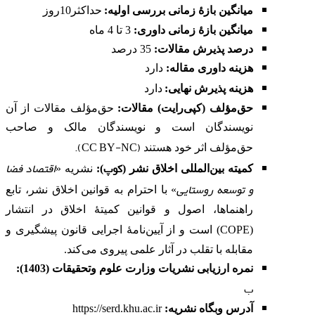
میانگین بازۀ زمانی بررسی اولیه:
حداکثر10روز
میانگین بازۀ زمانی داوری:
3 تا 4 ماه
درصد پذیرش مقالات:
35 درصد
هزینه داوری مقاله
:
دارد
هزینه پذیرش نهایی:
دارد
حق‌مؤلف (کپی‌رایت) مقالات:
حق‌مؤلف مقالات از آن
نویسندگان است و نویسندگان مالک و صاحب
).
CC BY-NC
(
حق‌مؤلف اثر خود هستند
کوپ
اقتصاد فضا
کمیته بین‌المللی اخلاق نشر
(
):
نشریه «
و توسعه روستایی
» با احترام به قوانین اخلاق نشر، تابع
راهنماها، اصول و قوانین کمیتۀ اخلاق در انتشار
COPE
(
) است و از آیین‌نامۀ اجرایی قانون پیشگیری و
مقابله با تقلب در آثار علمی پیروی می‌کند.
نمره ارزیابی نشریات وزارت علوم وتحقیقات (1403):
ب
آدرس وبگاه نشریه
:
https://serd.khu.ac.ir