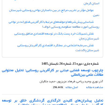
استان کرمان
عوامل مؤثر بر تخریب مراتع در بین دامداران نواحی روستایی شهرستان
نمین
شناسایی پیش‌شرط‌ها و مولفه‌های مرتبط با کارآفرینی فناورانه در نواحی
روستایی (مورد مطالعه: منظومه روستایی خواف)
نقش تسهیلات خرد پست بانک در توسعه اقتصادی مناطق روستایی
شهرستان زنجان
نقش سرمایه اجتماعی در عملکرد اقتصادی کارآفرینان روستایی
شهرستان پاکدشت
شماره جاری:
دوره 15، شماره 56، تابستان 1405
چارچوب توسعه فضایی مبتنی بر کارآفرینی روستایی: تحلیل محتوایی
مقالات علمی بین‌المللی
آذر نوری، وحید ریاحی، فرهاد عزیزپور، حمید جلالیان
مشاهده مقاله
اصل مقاله
296.44 K
تحلیل پیشران‌های کلیدی اثرگذاری گردشگری خلاق بر توسعه
کارآفرینی پایدار روستایی (مطالعه موردی: شهرستان دامغان)