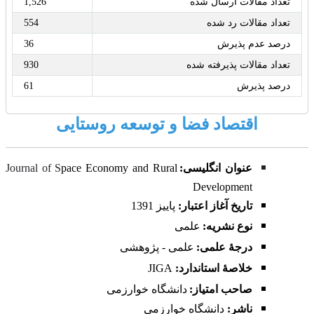
تعداد مقالات ارسال شده
1,526
تعداد مقالات رد شده
554
درصد عدم پذیرش
36
تعداد مقالات پذیرفته شده
930
درصد پذیرش
61
اقتصاد فضا و توسعه روستایی
عنوان انگلیسی:
pace Economy and Rural
Journal of S
Development
تاریخ آغاز اعتبار:
پاییز
1391
نوع نشریه:
علمی
درجۀ علمی:
علمی - پژوهشی
خلاصۀ استاندارد:
JIGA
صاحب امتیاز:
دانشگاه خوارزمی
ناشر:
دانشگاه خوارزمی