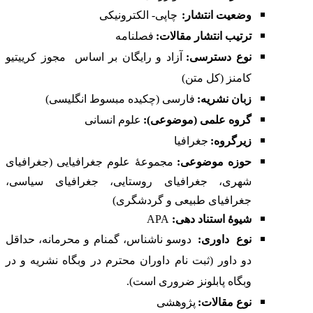
وضعیت انتشار:
چاپی- الکترونیکی
ترتیب انتشار مقالات:
فصلنامه
نوع دسترسی:
آزاد و رایگان بر اساس
مجوز کرییتیو
کامنز (کل متن)
زبان نشریه:
فارسی (چکیده مبسوط انگلیسی)
گروه علمی (موضوعی):
علوم انسانی
زیرگروه:
جغرافیا
حوزه موضوعی:
مجموعۀ علوم جغرافیایی (جغرافیای
شهری، جغرافیای روستایی، جغرافیای سیاسی،
جغرافیای طبیعی و گردشگری)
شیوۀ استناد دهی:
APA
نوع
داوری:
دوسو ناشناس، گمنام و محرمانه، حداقل
دو داور (ثبت نام داوران محترم در
وبگاه نشریه
و در
وبگاه
پابلونز
ضروری است).
نوع مقالات
:
پژوهشی