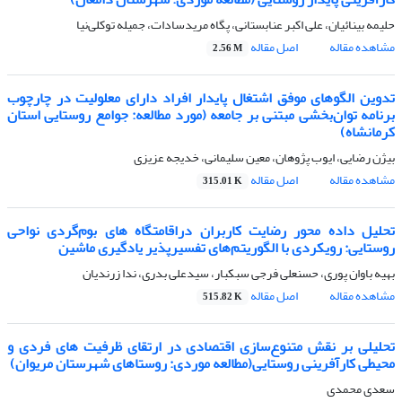
حلیمه بینائیان، علی اکبر عنابستانی، پگاه مریدسادات، جمیله توکلی‌نیا
مشاهده مقاله
اصل مقاله
2.56 M
تدوین الگوهای موفق اشتغال پایدار افراد دارای معلولیت در چارچوب
برنامه توان‌بخشی مبتنی بر جامعه (مورد مطالعه: جوامع روستایی استان
کرمانشاه)
بیژن رضایی، ایوب پژوهان، معین سلیمانی، خدیجه عزیزی
مشاهده مقاله
اصل مقاله
315.01 K
تحلیل داده محور رضایت کاربران دراقامتگاه های بوم‌گردی نواحی
روستایی: رویکردی با الگوریتم‌های تفسیر‌پذیر یادگیری ماشین
بهیه باوان پوری، حسنعلی فرجی سبکبار، سیدعلی بدری، ندا زرندیان
مشاهده مقاله
اصل مقاله
515.82 K
تحلیلی بر نقش متنوع‌سازی اقتصادی در ارتقای ظرفیت های فردی و
محیطی کارآفرینی روستایی(مطالعه موردی: روستاهای شهرستان مریوان)
سعدی محمدی