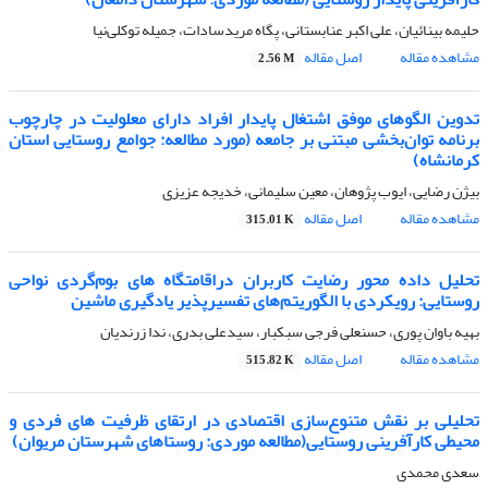
حلیمه بینائیان، علی اکبر عنابستانی، پگاه مریدسادات، جمیله توکلی‌نیا
مشاهده مقاله
اصل مقاله
2.56 M
تدوین الگوهای موفق اشتغال پایدار افراد دارای معلولیت در چارچوب
برنامه توان‌بخشی مبتنی بر جامعه (مورد مطالعه: جوامع روستایی استان
کرمانشاه)
بیژن رضایی، ایوب پژوهان، معین سلیمانی، خدیجه عزیزی
مشاهده مقاله
اصل مقاله
315.01 K
تحلیل داده محور رضایت کاربران دراقامتگاه های بوم‌گردی نواحی
روستایی: رویکردی با الگوریتم‌های تفسیر‌پذیر یادگیری ماشین
بهیه باوان پوری، حسنعلی فرجی سبکبار، سیدعلی بدری، ندا زرندیان
مشاهده مقاله
اصل مقاله
515.82 K
تحلیلی بر نقش متنوع‌سازی اقتصادی در ارتقای ظرفیت های فردی و
محیطی کارآفرینی روستایی(مطالعه موردی: روستاهای شهرستان مریوان)
سعدی محمدی