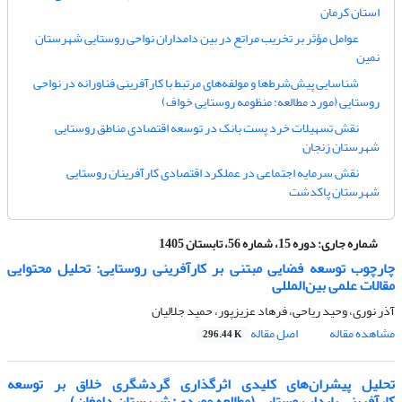
استان کرمان
عوامل مؤثر بر تخریب مراتع در بین دامداران نواحی روستایی شهرستان
نمین
شناسایی پیش‌شرط‌ها و مولفه‌های مرتبط با کارآفرینی فناورانه در نواحی
روستایی (مورد مطالعه: منظومه روستایی خواف)
نقش تسهیلات خرد پست بانک در توسعه اقتصادی مناطق روستایی
شهرستان زنجان
نقش سرمایه اجتماعی در عملکرد اقتصادی کارآفرینان روستایی
شهرستان پاکدشت
شماره جاری:
دوره 15، شماره 56، تابستان 1405
چارچوب توسعه فضایی مبتنی بر کارآفرینی روستایی: تحلیل محتوایی
مقالات علمی بین‌المللی
آذر نوری، وحید ریاحی، فرهاد عزیزپور، حمید جلالیان
مشاهده مقاله
اصل مقاله
296.44 K
تحلیل پیشران‌های کلیدی اثرگذاری گردشگری خلاق بر توسعه
کارآفرینی پایدار روستایی (مطالعه موردی: شهرستان دامغان)