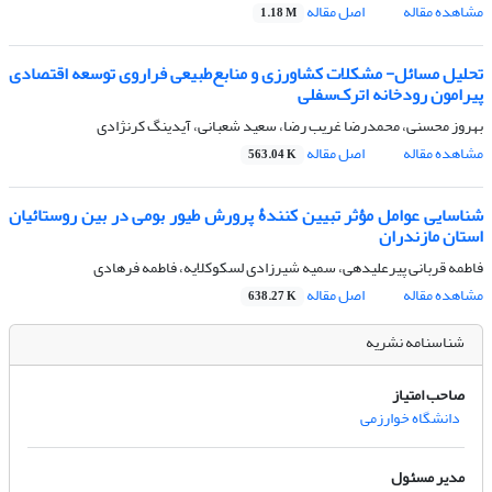
مشاهده مقاله
اصل مقاله
1.18 M
تحلیل مسائل- مشکلات کشاورزی و منابع‌طبیعی فراروی توسعه اقتصادی
پیرامون رودخانه اترک‌سفلی
بهروز محسنی، محمدرضا غریب رضا، سعید شعبانی، آیدینگ کرنژادی
مشاهده مقاله
اصل مقاله
563.04 K
شناسایی عوامل مؤثر تبیین کنندۀ پرورش طیور بومی در بین روستائیان
استان مازندران ‌
فاطمه قربانی پیرعلیدهی، سمیه شیرزادی لسکوکلایه، فاطمه فرهادی
مشاهده مقاله
اصل مقاله
638.27 K
شناسنامه نشریه
صاحب امتیاز
دانشگاه خوارزمی
مدیر مسئول