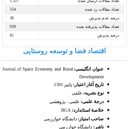
تعداد مقالات ارسال شده
1,527
تعداد مقالات رد شده
554
درصد عدم پذیرش
36
تعداد مقالات پذیرفته شده
930
درصد پذیرش
61
اقتصاد فضا و توسعه روستایی
عنوان انگلیسی:
pace Economy and Rural
Journal of S
Development
تاریخ آغاز اعتبار:
پاییز
1391
نوع نشریه:
علمی
درجۀ علمی:
علمی - پژوهشی
خلاصۀ استاندارد:
JIGA
صاحب امتیاز:
دانشگاه خوارزمی
ناشر:
دانشگاه خوارزمی