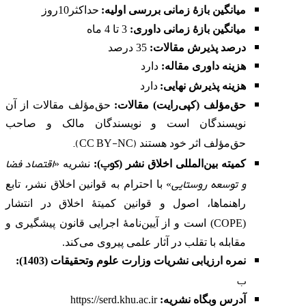
میانگین بازۀ زمانی بررسی اولیه:
حداکثر10روز
میانگین بازۀ زمانی داوری:
3 تا 4 ماه
درصد پذیرش مقالات:
35 درصد
هزینه داوری مقاله
:
دارد
هزینه پذیرش نهایی:
دارد
حق‌مؤلف (کپی‌رایت) مقالات:
حق‌مؤلف مقالات از آن
نویسندگان است و نویسندگان مالک و صاحب
).
CC BY-NC
(
حق‌مؤلف اثر خود هستند
کوپ
اقتصاد فضا
کمیته بین‌المللی اخلاق نشر
(
):
نشریه «
و توسعه روستایی
» با احترام به قوانین اخلاق نشر، تابع
راهنماها، اصول و قوانین کمیتۀ اخلاق در انتشار
COPE
(
) است و از آیین‌نامۀ اجرایی قانون پیشگیری و
مقابله با تقلب در آثار علمی پیروی می‌کند.
نمره ارزیابی نشریات وزارت علوم وتحقیقات (1403):
ب
آدرس وبگاه نشریه
:
https://serd.khu.ac.ir