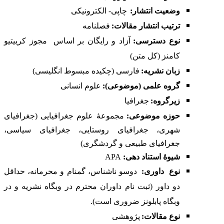
وضعیت انتشار:
چاپی- الکترونیکی
ترتیب انتشار مقالات:
فصلنامه
نوع دسترسی:
آزاد و رایگان بر اساس
مجوز کرییتیو
کامنز (کل متن)
زبان نشریه:
فارسی (چکیده مبسوط انگلیسی)
گروه علمی (موضوعی):
علوم انسانی
زیرگروه:
جغرافیا
حوزه موضوعی:
مجموعۀ علوم جغرافیایی (جغرافیای
شهری، جغرافیای روستایی، جغرافیای سیاسی،
جغرافیای طبیعی و گردشگری)
شیوۀ استناد دهی:
APA
نوع
داوری:
دوسو ناشناس، گمنام و محرمانه، حداقل
دو داور (ثبت نام داوران محترم در
وبگاه نشریه
و در
وبگاه
پابلونز
ضروری است).
نوع مقالات
:
پژوهشی