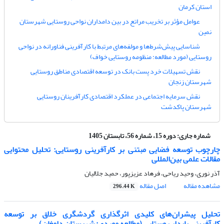
استان کرمان
عوامل مؤثر بر تخریب مراتع در بین دامداران نواحی روستایی شهرستان
نمین
شناسایی پیش‌شرط‌ها و مولفه‌های مرتبط با کارآفرینی فناورانه در نواحی
روستایی (مورد مطالعه: منظومه روستایی خواف)
نقش تسهیلات خرد پست بانک در توسعه اقتصادی مناطق روستایی
شهرستان زنجان
نقش سرمایه اجتماعی در عملکرد اقتصادی کارآفرینان روستایی
شهرستان پاکدشت
شماره جاری:
دوره 15، شماره 56، تابستان 1405
چارچوب توسعه فضایی مبتنی بر کارآفرینی روستایی: تحلیل محتوایی
مقالات علمی بین‌المللی
آذر نوری، وحید ریاحی، فرهاد عزیزپور، حمید جلالیان
مشاهده مقاله
اصل مقاله
296.44 K
تحلیل پیشران‌های کلیدی اثرگذاری گردشگری خلاق بر توسعه
کارآفرینی پایدار روستایی (مطالعه موردی: شهرستان دامغان)