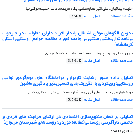
حلیمه بینائیان، علی اکبر عنابستانی، پگاه مریدسادات، جمیله توکلی‌نیا
مشاهده مقاله
اصل مقاله
2.56 M
تدوین الگوهای موفق اشتغال پایدار افراد دارای معلولیت در چارچوب
برنامه توان‌بخشی مبتنی بر جامعه (مورد مطالعه: جوامع روستایی استان
کرمانشاه)
بیژن رضایی، ایوب پژوهان، معین سلیمانی، خدیجه عزیزی
مشاهده مقاله
اصل مقاله
315.01 K
تحلیل داده محور رضایت کاربران دراقامتگاه های بوم‌گردی نواحی
روستایی: رویکردی با الگوریتم‌های تفسیر‌پذیر یادگیری ماشین
بهیه باوان پوری، حسنعلی فرجی سبکبار، سیدعلی بدری، ندا زرندیان
مشاهده مقاله
اصل مقاله
515.82 K
تحلیلی بر نقش متنوع‌سازی اقتصادی در ارتقای ظرفیت های فردی و
محیطی کارآفرینی روستایی(مطالعه موردی: روستاهای شهرستان مریوان)
سعدی محمدی