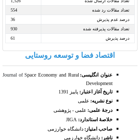
تعداد مقالات ارسال شده
1,526
تعداد مقالات رد شده
554
درصد عدم پذیرش
36
تعداد مقالات پذیرفته شده
930
درصد پذیرش
61
اقتصاد فضا و توسعه روستایی
عنوان انگلیسی:
pace Economy and Rural
Journal of S
Development
تاریخ آغاز اعتبار:
پاییز
1391
نوع نشریه:
علمی
درجۀ علمی:
علمی - پژوهشی
خلاصۀ استاندارد:
JIGA
صاحب امتیاز:
دانشگاه خوارزمی
ناشر:
دانشگاه خوارزمی