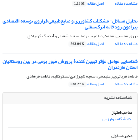
مشاهده مقاله
اصل مقاله
1.18 M
تحلیل مسائل- مشکلات کشاورزی و منابع‌طبیعی فراروی توسعه اقتصادی
پیرامون رودخانه اترک‌سفلی
بهروز محسنی، محمدرضا غریب رضا، سعید شعبانی، آیدینگ کرنژادی
مشاهده مقاله
اصل مقاله
563.04 K
شناسایی عوامل مؤثر تبیین کنندۀ پرورش طیور بومی در بین روستائیان
استان مازندران ‌
فاطمه قربانی پیرعلیدهی، سمیه شیرزادی لسکوکلایه، فاطمه فرهادی
مشاهده مقاله
اصل مقاله
638.27 K
شناسنامه نشریه
صاحب امتیاز
دانشگاه خوارزمی
مدیر مسئول