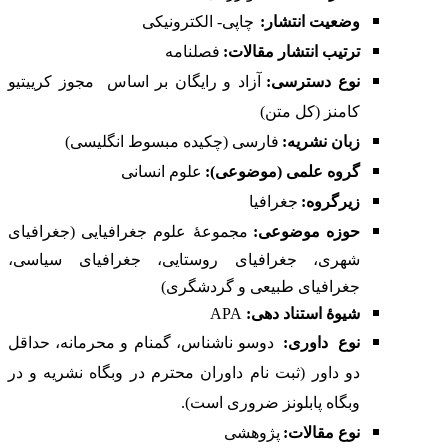
وضعیت انتشار:
چاپی- الکترونیکی
ترتیب انتشار مقالات:
فصلنامه
نوع دسترسی:
آزاد و رایگان بر اساس
مجوز کرییتیو
کامنز (کل متن)
زبان نشریه:
فارسی (چکیده مبسوط انگلیسی)
گروه علمی (موضوعی):
علوم انسانی
زیرگروه:
جغرافیا
حوزه موضوعی:
مجموعۀ علوم جغرافیایی (جغرافیای
شهری، جغرافیای روستایی، جغرافیای سیاسی،
جغرافیای طبیعی و گردشگری)
شیوۀ استناد دهی:
APA
نوع
داوری:
دوسو ناشناس، گمنام و محرمانه، حداقل
دو داور (ثبت نام داوران محترم در
وبگاه نشریه
و در
وبگاه
پابلونز
ضروری است).
نوع مقالات
:
پژوهشی