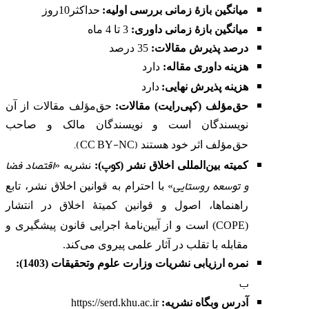
میانگین بازۀ زمانی بررسی اولیه:
حداکثر10روز
میانگین بازۀ زمانی داوری:
3 تا 4 ماه
درصد پذیرش مقالات:
35 درصد
هزینه داوری مقاله
:
دارد
هزینه پذیرش نهایی:
دارد
حق‌مؤلف (کپی‌رایت) مقالات:
حق‌مؤلف مقالات از آن
نویسندگان است و نویسندگان مالک و صاحب
).
CC BY-NC
(
حق‌مؤلف اثر خود هستند
کوپ
اقتصاد فضا
کمیته بین‌المللی اخلاق نشر
(
):
نشریه «
و توسعه روستایی
» با احترام به قوانین اخلاق نشر، تابع
راهنماها، اصول و قوانین کمیتۀ اخلاق در انتشار
COPE
(
) است و از آیین‌نامۀ اجرایی قانون پیشگیری و
مقابله با تقلب در آثار علمی پیروی می‌کند.
نمره ارزیابی نشریات وزارت علوم وتحقیقات (1403):
ب
آدرس وبگاه نشریه
:
https://serd.khu.ac.ir