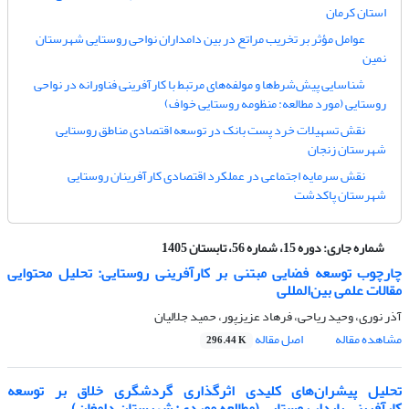
استان کرمان
عوامل مؤثر بر تخریب مراتع در بین دامداران نواحی روستایی شهرستان
نمین
شناسایی پیش‌شرط‌ها و مولفه‌های مرتبط با کارآفرینی فناورانه در نواحی
روستایی (مورد مطالعه: منظومه روستایی خواف)
نقش تسهیلات خرد پست بانک در توسعه اقتصادی مناطق روستایی
شهرستان زنجان
نقش سرمایه اجتماعی در عملکرد اقتصادی کارآفرینان روستایی
شهرستان پاکدشت
شماره جاری:
دوره 15، شماره 56، تابستان 1405
چارچوب توسعه فضایی مبتنی بر کارآفرینی روستایی: تحلیل محتوایی
مقالات علمی بین‌المللی
آذر نوری، وحید ریاحی، فرهاد عزیزپور، حمید جلالیان
مشاهده مقاله
اصل مقاله
296.44 K
تحلیل پیشران‌های کلیدی اثرگذاری گردشگری خلاق بر توسعه
کارآفرینی پایدار روستایی (مطالعه موردی: شهرستان دامغان)