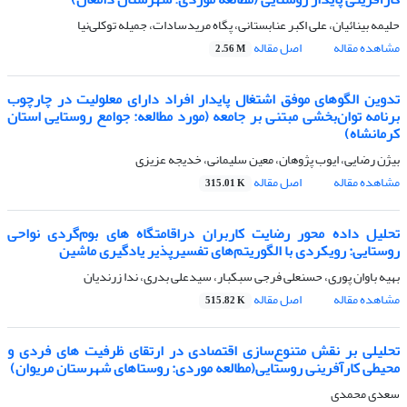
حلیمه بینائیان، علی اکبر عنابستانی، پگاه مریدسادات، جمیله توکلی‌نیا
مشاهده مقاله
اصل مقاله
2.56 M
تدوین الگوهای موفق اشتغال پایدار افراد دارای معلولیت در چارچوب
برنامه توان‌بخشی مبتنی بر جامعه (مورد مطالعه: جوامع روستایی استان
کرمانشاه)
بیژن رضایی، ایوب پژوهان، معین سلیمانی، خدیجه عزیزی
مشاهده مقاله
اصل مقاله
315.01 K
تحلیل داده محور رضایت کاربران دراقامتگاه های بوم‌گردی نواحی
روستایی: رویکردی با الگوریتم‌های تفسیر‌پذیر یادگیری ماشین
بهیه باوان پوری، حسنعلی فرجی سبکبار، سیدعلی بدری، ندا زرندیان
مشاهده مقاله
اصل مقاله
515.82 K
تحلیلی بر نقش متنوع‌سازی اقتصادی در ارتقای ظرفیت های فردی و
محیطی کارآفرینی روستایی(مطالعه موردی: روستاهای شهرستان مریوان)
سعدی محمدی