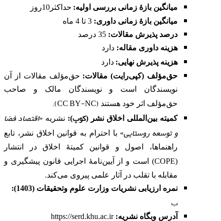
میانگین بازۀ زمانی بررسی اولیه:
حداکثر10روز
میانگین بازۀ زمانی داوری:
3 تا 4 ماه
درصد پذیرش مقالات:
35 درصد
هزینه داوری مقاله
:
دارد
هزینه پذیرش نهایی:
دارد
حق‌مؤلف (کپی‌رایت) مقالات:
حق‌مؤلف مقالات از آن
نویسندگان است و نویسندگان مالک و صاحب
).
CC BY-NC
(
حق‌مؤلف اثر خود هستند
کوپ
اقتصاد فضا
کمیته بین‌المللی اخلاق نشر
(
):
نشریه «
و توسعه روستایی
» با احترام به قوانین اخلاق نشر، تابع
راهنماها، اصول و قوانین کمیتۀ اخلاق در انتشار
COPE
(
) است و از آیین‌نامۀ اجرایی قانون پیشگیری و
مقابله با تقلب در آثار علمی پیروی می‌کند.
نمره ارزیابی نشریات وزارت علوم وتحقیقات (1403):
ب
آدرس وبگاه نشریه
:
https://serd.khu.ac.ir