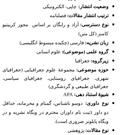
وضعیت انتشار:
چاپی- الکترونیکی
ترتیب انتشار مقالات:
فصلنامه
نوع دسترسی:
آزاد و رایگان بر اساس
مجوز کرییتیو
کامنز (کل متن)
زبان نشریه:
فارسی (چکیده مبسوط انگلیسی)
گروه علمی (موضوعی):
علوم انسانی
زیرگروه:
جغرافیا
حوزه موضوعی:
مجموعۀ علوم جغرافیایی (جغرافیای
شهری، جغرافیای روستایی، جغرافیای سیاسی،
جغرافیای طبیعی و گردشگری)
شیوۀ استناد دهی:
APA
نوع
داوری:
دوسو ناشناس، گمنام و محرمانه، حداقل
دو داور (ثبت نام داوران محترم در
وبگاه نشریه
و در
وبگاه
پابلونز
ضروری است).
نوع مقالات
:
پژوهشی