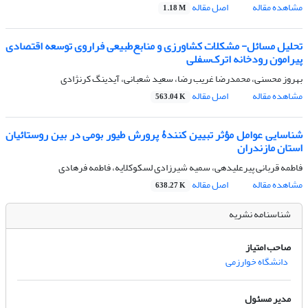
مشاهده مقاله
اصل مقاله
1.18 M
تحلیل مسائل- مشکلات کشاورزی و منابع‌طبیعی فراروی توسعه اقتصادی
پیرامون رودخانه اترک‌سفلی
بهروز محسنی، محمدرضا غریب رضا، سعید شعبانی، آیدینگ کرنژادی
مشاهده مقاله
اصل مقاله
563.04 K
شناسایی عوامل مؤثر تبیین کنندۀ پرورش طیور بومی در بین روستائیان
استان مازندران ‌
فاطمه قربانی پیرعلیدهی، سمیه شیرزادی لسکوکلایه، فاطمه فرهادی
مشاهده مقاله
اصل مقاله
638.27 K
شناسنامه نشریه
صاحب امتیاز
دانشگاه خوارزمی
مدیر مسئول