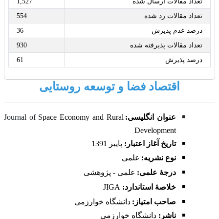
تعداد مقالات ارسال شده
1,527
تعداد مقالات رد شده
554
درصد عدم پذیرش
36
تعداد مقالات پذیرفته شده
930
درصد پذیرش
61
اقتصاد فضا و توسعه روستایی
عنوان انگلیسی:
pace Economy and Rural
Journal of S
Development
تاریخ آغاز اعتبار:
پاییز
1391
نوع نشریه:
علمی
درجۀ علمی:
علمی - پژوهشی
خلاصۀ استاندارد:
JIGA
صاحب امتیاز:
دانشگاه خوارزمی
ناشر:
دانشگاه خوارزمی