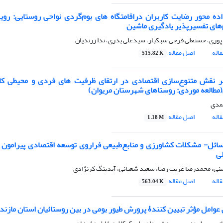
ده محور رضایت کاربران دراقامتگاه های بوم‌گردی نواحی روستایی: روی
‌های تفسیر‌پذیر یادگیری ماشین
ن پوری، حسنعلی فرجی سبکبار، سیدعلی بدری، ندا زرندیان
اله
اصل مقاله
515.82 K
بر نقش متنوع‌سازی اقتصادی در ارتقای ظرفیت های فردی و محیطی کار
مطالعه موردی: روستاهای شهرستان مریوان)
مدی
اله
اصل مقاله
1.18 M
ائل- مشکلات کشاورزی و منابع‌طبیعی فراروی توسعه اقتصادی پیرامون 
ی
نی، محمدرضا غریب رضا، سعید شعبانی، آیدینگ کرنژادی
اله
اصل مقاله
563.04 K
عوامل مؤثر تبیین کنندۀ پرورش طیور بومی در بین روستائیان استان مازندرا