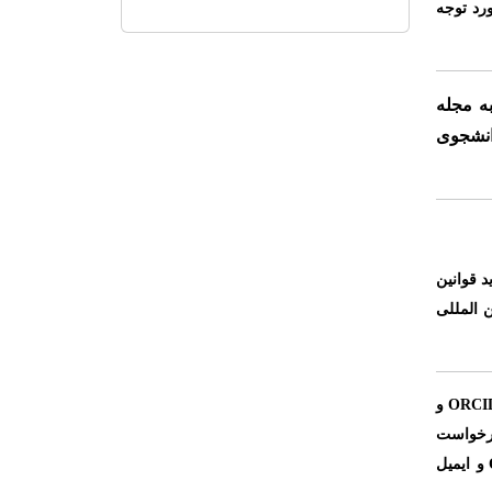
رد توجه
ه مجله
انشجوی
د قوانین
ن المللی
ORCI
و
درخواست
و ایمیل