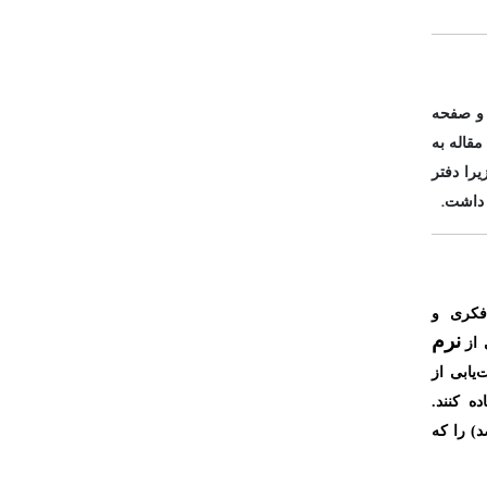
 و صفحه
مقاله به
را دفتر
.
د داشت
فکری و
نرم
از
‌یابی از
ه کنند.
)
را که