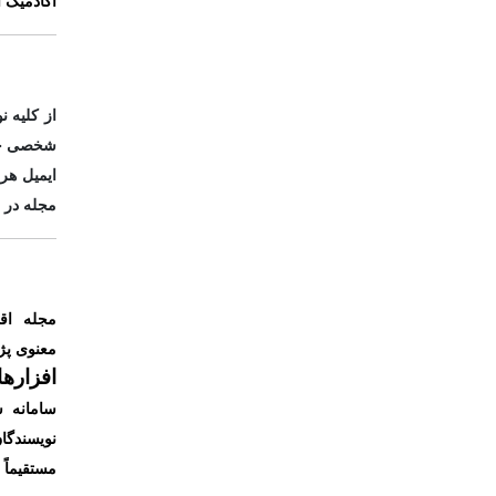
آکادمیک ا
از کلیه 
شخصی خود 
ایمیل هر
مجله در 
مجله اق
معنوی
پژ
افزاره
سامانه س
نویسندگا
مستقیماً 