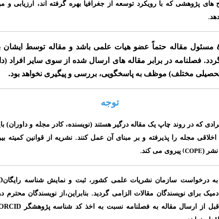
 های پژوهشی که با رویکرد توسعه از جغرافیا بهره گرفته اند، ارزیابی و مو
.
هد
ۀ مسئول مقاله حتماً عضو هیات علمی باشد
و مقاله توسط ایشان ب
ردد. فصلنامه در برابر مقاله های ارسال شده از سوی سایر افراد
(د
حصیلی مختلف)
موظف به پاسخگویی، بررسی و پیگیری نخواهد بود.
توجه
ادی که در روند چاپ یک مقاله درگیر هستند (نویسنده، کادر مجله و داوران) بای
خلاقی مجله را پذیرفته و بر مبنای آن عمل کنند. نشریه از قوانین کمیته بی
.
(
 نشر
(
COPE
پیروی می کند
D
 به درخواست سازمان نشریات علمی کشور، ثبت و نمایش شناسه رایگان
ادمیک برای
نویسندگان مقالات الزامی گردید. بنابراین،از نویسندگان محترم 
ORCID
بل از ارسال مقاله به فصلنامه نسبت به اخذ کد شناسه پژوهشگر