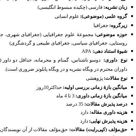
زبان نشریه:
فارسی (چکیده مبسوط انگلیسی)
گروه علمی (موضوعی):
علوم انسانی
زیرگروه:
جغرافیا
حوزه موضوعی:
مجموعۀ علوم جغرافیایی (جغرافیای شهری، جغ
روستایی، جغرافیای سیاسی، جغرافیای طبیعی و گردشگری)
شیوۀ استناد دهی:
APA
نوع
داوری:
دوسو ناشناس، گمنام و محرمانه، حداقل دو داور (ث
داوران محترم در
وبگاه نشریه
و در وبگاه
پابلونز
ضروری است).
نوع مقالات
:
پژوهشی
میانگین بازۀ زمانی بررسی اولیه:
حداکثر10روز
میانگین بازۀ زمانی داوری:
3 تا 4 ماه
درصد پذیرش مقالات:
35 درصد
هزینه داوری مقاله
:
دارد
هزینه پذیرش نهایی:
دارد
حق‌مؤلف (کپی‌رایت) مقالات:
حق‌مؤلف مقالات از آن نویسندگان