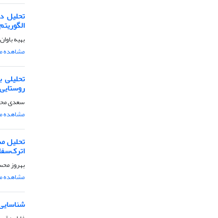
تحلیل دا
الگوریتم
بهیه باوا
مشاهده مق
تحلیلی 
روستایی(
سعدی مح
مشاهده مق
تحلیل مس
اترک‌سفل
بهروز محس
مشاهده مق
شناسایی 