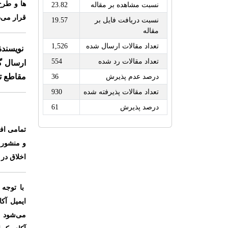
ها و طرح
نسبت مشاهده بر مقاله
23.82
قرار می‌د
نسبت دریافت فایل بر
19.57
مقاله
تعداد مقالات ارسال شده
1,526
نویسند
تعداد مقالات رد شده
554
ارسال گ
مقاطع ت
درصد عدم پذیرش
36
تعداد مقالات پذیرفته شده
930
درصد پذیرش
61
تمامی افر
و منشور ا
اخلاق در
با توجه
ایمیل آک
می‌شود ق