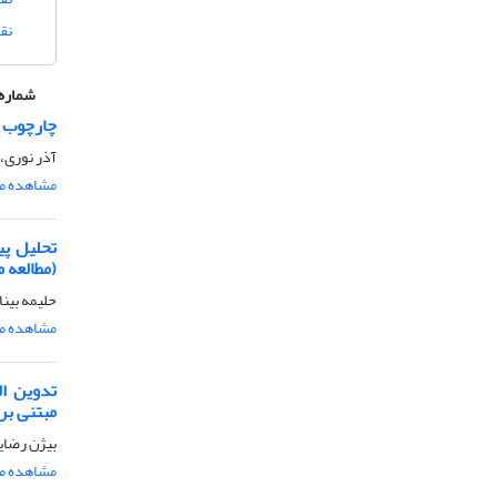
نق
شماره 
چارچوب ت
آذر نوری، 
مشاهده مق
تحلیل پی
(مطالعه 
حلیمه بینا
مشاهده مق
تدوین ال
مبتنی بر
بیژن رضای
مشاهده مق