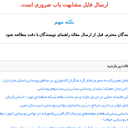
ارسال فایل مشابهت یاب ضروری است.
نکته مهم
سندگان محترم،
قبل از ارسال مقاله
راهنمای نویسندگا
ن
با دقت مطالعه شود.
لات پر بازدید
امل تعیین‌کننده سفر و رفتار گردشگران کشاورزی در مناطق روستایی استان مازندران
احی مدل معیشت پایدار روستایی مبتنی بر زیست‌بوم روستایی
ش اقتصاد محلی در جریان مازاد و بازساخت نظام شبکه منطقه ای مورد: استان کرمان
امل مؤثر بر تخریب مراتع در بین دامداران نواحی روستایی شهرستان نمین
اسایی پیش‌شرط‌ها و مولفه‌های مرتبط با کارآفرینی فناورانه در نواحی روستایی (مورد مطا
 روستایی خواف)
ش تسهیلات خرد پست بانک در توسعه اقتصادی مناطق روستایی شهرستان زنجان