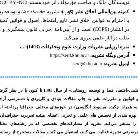
.
CC BY-NC
(
نویسندگان مالک و صاحب حق‌مؤلف اثر خود هستند
کوپ
اقتصاد فضا و توسعه ر
کمیته بین‌المللی اخلاق نشر
(
):
نشریه «
با احترام به قوانین اخلاق نشر، تابع راهنماها، اصول و قوانین کمیت
COPE
در انتشار (
) است و از آیین‌نامۀ اجرایی قانون پیشگیری و مق
تقلب در آثار علمی پیروی می‌کند.
ب
نمره ارزیابی نشریات وزارت علوم وتحقیقات (1403):
آدرس وبگاه نشریه
:
https://serd.khu.ac.ir
ایمیل نشریه:
serd@khu.ac.ir
***************************************************************************
لمی
«
اقتصاد فضا و توسعه روستایی»
از سال
1391
تا کنون با در نظر گرفت
قوانین و مقررات نشر به چاپ مقالات بنیادی و کاربردی با دسترسی آزاد 
به همراه چکیده مبسوط انگلیسی) در حوزه‌های مختلف جغرافیا پرداخته ا
 بهره مندی از تخصص های علمی و تجربی اعضای هیئت تحریریه جغرافیدان،
را منتشر می‌کند. نشریه از مشارکت‌های تخصصی که در رشته‌های مختل
وضوعی نشریه فعالیت می کنند، استقبال می کند و مقالات مستخرج از رساله ها