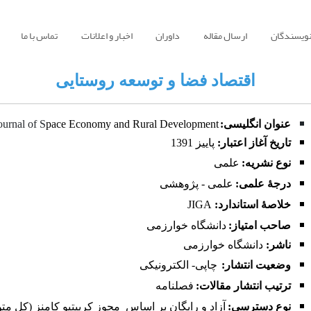
نویسندگان
ارسال مقاله
داوران
اخبار و اعلانات
تماس با ما
اقتصاد فضا و توسعه روستایی
عنوان انگلیسی:
pace Economy and Rural Development
ournal of S
تاریخ آغاز اعتبار:
پاییز
1391
نوع نشریه:
علمی
درجۀ علمی:
علمی - پژوهشی
خلاصۀ استاندارد:
JIGA
صاحب امتیاز:
دانشگاه خوارزمی
ناشر:
دانشگاه خوارزمی
وضعیت انتشار:
چاپی- الکترونیکی
ترتیب انتشار مقالات:
فصلنامه
نوع دسترسی:
آزاد و رایگان بر اساس
مجوز کرییتیو کامنز (کل متن