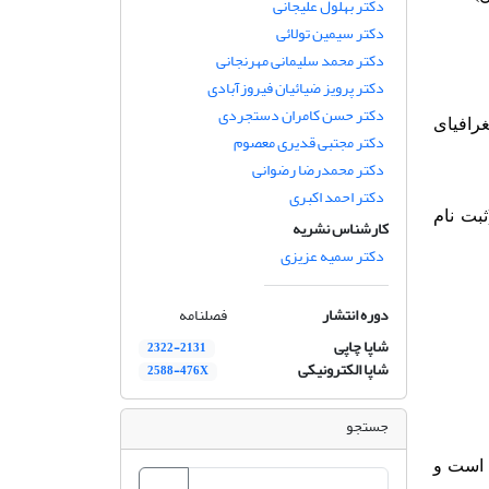
دکتر بهلول علیجانی
دکتر سیمین تولائی
دکتر محمد سلیمانی مهرنجانی
دکتر پرویز ضیائیان فیروزآبادی
دکتر حسن کامران دستجردی
رافیای
دکتر مجتبی قدیری معصوم
دکتر محمدرضا رضوانی
دکتر احمد اکبری
بت نام
کارشناس نشریه
دکتر سمیه عزیزی
دوره انتشار
فصلنامه
شاپا چاپی
2322-2131
شاپا الکترونیکی
2588-476X
جستجو
 است و