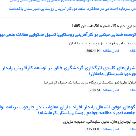
ش سرمایه اجتماعی در عملکرد اقتصادی کارآفرینان روستایی شهرستان پاکدشت
جاری:
دوره 15، شماره 56، تابستان 1405
وسعه فضایی مبتنی بر کارآفرینی روستایی: تحلیل محتوایی مقالات علمی بین‌
وحید ریاحی، فرهاد عزیزپور، حمید جلالیان
اله
اصل مقاله
296.44 K
شران‌های کلیدی اثرگذاری گردشگری خلاق بر توسعه کارآفرینی پایدار 
موردی: شهرستان دامغان)
ئیان، علی اکبر عنابستانی، پگاه مریدسادات، جمیله توکلی‌نیا
اله
اصل مقاله
2.56 M
گوهای موفق اشتغال پایدار افراد دارای معلولیت در چارچوب برنامه تو
 جامعه (مورد مطالعه: جوامع روستایی استان کرمانشاه)
ی، ایوب پژوهان، معین سلیمانی، خدیجه عزیزی
اله
اصل مقاله
315.01 K