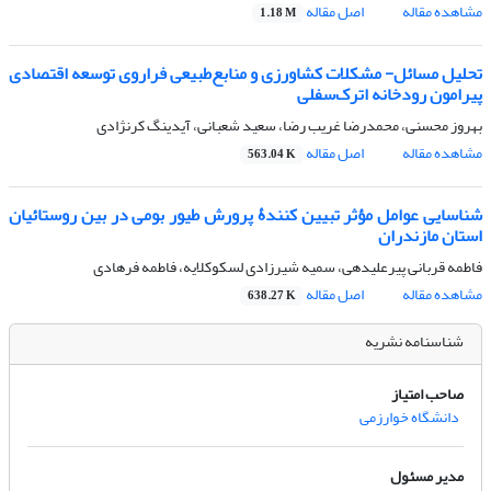
مشاهده مقاله
اصل مقاله
1.18 M
تحلیل مسائل- مشکلات کشاورزی و منابع‌طبیعی فراروی توسعه اقتصادی
پیرامون رودخانه اترک‌سفلی
بهروز محسنی، محمدرضا غریب رضا، سعید شعبانی، آیدینگ کرنژادی
مشاهده مقاله
اصل مقاله
563.04 K
شناسایی عوامل مؤثر تبیین کنندۀ پرورش طیور بومی در بین روستائیان
استان مازندران ‌
فاطمه قربانی پیرعلیدهی، سمیه شیرزادی لسکوکلایه، فاطمه فرهادی
مشاهده مقاله
اصل مقاله
638.27 K
شناسنامه نشریه
صاحب امتیاز
دانشگاه خوارزمی
مدیر مسئول