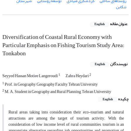
روستاهای ساحلی
گردشگری صیادی
توسعه روستایی
شهرستان
تنکابن
عنوان مقاله
English
Diversification of Coastal Rural Economy with
Particular Emphasis on Fishing Tourism Study Area:
Tonkabon
نویسندگان
English
1
2
Seyyed Hassan Motiee Langeroudi
Zahra Heydari
1
Prof. in Geography, Geography Faculty, Tehran University
2
M. A. Student in Geography and Rural Planning, Tehran University
چکیده
English
Rural areas taking into consideration their eco-tourism and natural
attractions are among the target of tourism activity. With the
consideration of low income level of rural communities, tourism is an
appropriate alternative regarding job opportunities and promotion of