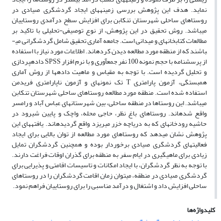
نماید. هدف این پژوهش بررسی زمینه­های ایجاد گردشگری صیادی در
روستاهای ساحلی شهرستان تنکابن برای افزایش سطح درآمدی روستاییان
می­باشد. روش تحقیق در این پژوهش، از نوع توصیفی-تحلیلی با تاکید بر
مطالعات کتابخانه­ای و میدانی است. جامعه آماری تحقیق شامل گردشگرانی می­
باشند که از منطقه مورد مطالعه دیدن کرده­اند. اطلاعات مورد نیاز با استفاده
از پرسشنامه با حجم نمونه 100 نفر جمع­آوری و با نرم افزار SPSS داده­پردازی
و تحلیل گردیده است. با توجه به مقیاس و ماهیت داده­ها از روش آماری
همبستگی، آزمون پارامتری T تک نمونه­ای و آزمون ناپارامتری فریدمن
استفاده شده است. منطقه مورد مطالعه روستاهای ساحلی شهرستان تنکابن
می­باشد. این روستاها در منطقه ساحلی، بین شهرستانهای عباس آباد و رامسر
واقع شده­اند. روستاهای باغ نظر، حاجی محله، واچک و پایین شیرود در
حاشیه رودخانه­ای که به دریاچه خزر می­ریزد واقع گردیده­اند. یافته­های این
پژوهش نشان می­دهد که روستاهای مورد مطالعه از توان بالایی برای ایجاد
فعالیت­های گردشگری صیادی برخوردار بوده و همچنین گردشگران تمایل
زیادی برای ماهیگیری در ایام سفر به منطقه برای گذران اوقات فراغت دارند.
با توجه به نظر گردشگران، با ایجاد امکانات و تاسیسات اقامتی و پذیرایی برای
گردشگری صیادی در منطقه، می­توان زمان اقامت گردشگران را در روستاهای
ساحلی افزایش داد و اشتغال و درآمد مناسبی را برای روستاییان فراهم نمود.
کلیدواژه‌ها