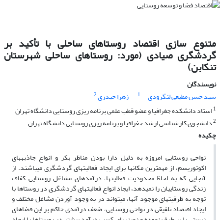
متنوع سازی اقتصاد روستاهای ساحلی با تأکید بر
گردشگری صیادی (مورد: روستاهای ساحلی شهرستان
تنکابن)
نویسندگان
2
1
سید حسن مطیعی لنگرودی
زهرا حیدری
1
استاد دانشکده جغرافیا و عضو قطب علمی برنامه ریزی روستایی دانشگاه تهران
2
دانشجوی کارشناسی ارشد جغرافیا و برنامه ریزی روستایی دانشگاه تهران
چکیده
نواحی روستایی امروزه به دلیل دارا بودن مناظر بکر و انواع جاذبه­های
اکوتوریسم، از مهمترین مکان­ها برای ایجاد فعالیت­های گردشگری می­باشند. از
آنجایی که به لحاظ محدودیت فعالیت­ها، درآمدهای مشاغل روستایی کفاف
زندگی روستاییان را نمی­دهد، ایجاد انواع فعالیت­های گردشگری در روستاها با
توجه به ظرفیت­های موجود آنها، می­تواند در به وجود آوردن مشاغل مختلف و
ایجاد اقتصاد تلفیقی در نواحی روستایی، ضعف درآمدی حاکم بر این فضاهای
زیستی را بر طرف نموده و زمینه­های کسب درآمد بیشتر در روستاها را ایجاد