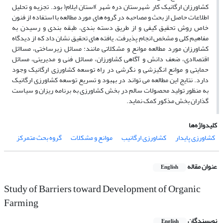
کشاورزان ارگانیک کار شهرستان دره شهر )استان ایلام( بود. تجزیه و تحلیل
اطلاعات حاصل از بحث و مصاحبه در گروه های مورد مطالعه با استفاده از فنون
خاص روش تحقیق کیفی و از طریق دسته بندی، طبقه بندی و رسیدن به
مفاهیم کلی و مشخص انجام پذیرفت. یافته های تحقیق نشان داد که از دیدگاه
کشاورزان مورد مطالعه موانع و مشکلاتی مانند: مسائل زیرساختی، مساائل
اقتصاادی، ضعف دانش و آگاهی کشاورزان، مسائل فنی و مدیریتی، مسائل
حمایتی و موانع انگیزشی و نگرشی در راه توسعه کشاورزی ارگانیک وجود
دارد. نتایج این مطالعه می تواند در بهبود و تسریع توسعه کشاورزی ارگانیک
به منظور تولید محصولات سالم در بخش کشاورزی به برنامه ریزان و سیاست
گذاران بخش مذکور کمک نماید.
کلیدواژه‌ها
کشاورزی پایدار
کشاورزی ارگانیب
موانع و مشکلات
گروه بحث متمرکز
عنوان مقاله
English
Study of Barriers toward Development of Organic
Farming
نویسندگان
English