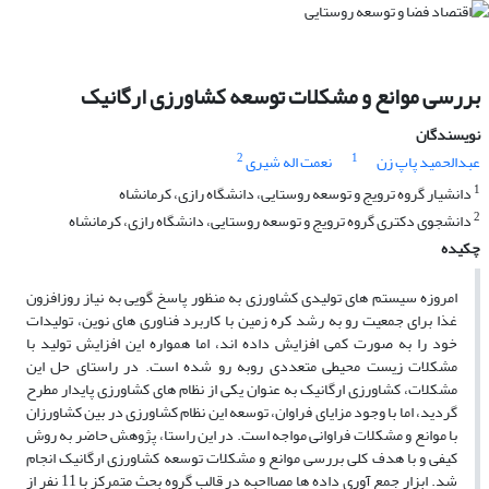
بررسی موانع و مشکلات توسعه کشاورزی ارگانیک
نویسندگان
2
1
عبدالحمید پاپ زن
نعمت اله شیری
1
دانشیار گروه ترویج و توسعه روستایی، دانشگاه رازی، کرمانشاه
2
دانشجوی دکتری گروه ترویج و توسعه روستایی، دانشگاه رازی، کرمانشاه
چکیده
امروزه سیستم های تولیدی کشاورزی به منظور پاسخ گویی به نیاز روزافزون
غذا برای جمعیت رو به رشد کره زمین با کاربرد فناوری های نوین، تولیدات
خود را به صورت کمی افزایش داده اند، اما همواره این افزایش تولید با
مشکلات زیست محیطی متعددی روبه رو شده است. در راستای حل این
مشکلات، کشاورزی ارگانیک به عنوان یکی از نظام های کشاورزی پایدار مطرح
گردید، اما با وجود مزایای فراوان، توسعه این نظام کشاورزی در بین کشاورزان
با موانع و مشکلات فراوانی مواجه است. در این راستا، پژوهش حاضر به روش
کیفی و با هدف کلی بررسی موانع و مشکلات توسعه کشاورزی ارگانیک انجام
شد. ابزار جمع آوری داده ها مصااحبه در قالب گروه بحث متمرکز با 11 نفر از