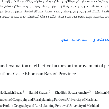
 تربت‌حیدریه و تربت‌جام بالاترین عملکرد و شهرستان‌های کاشمر، کلات و زاوه پایی
د داشته‌اند. هم چنین در این تحقیق مهم‌ترین عوامل موثر بر بهبود عملکرد تعاونی‌ها 
امل تعاونی­ها در قالب 7 شاخص، با استفاده از تکنیک آنتروپی بررسی و تحلیل شده است.از دید کارشناسان مهم‌ترین عامل 
یربنایی است. سپس نحوه مدیریت و میزان انگیزه و مشارکت اعضاء به ترتیب در بهبود 
عه کشاورزی
استان خراسان رضوی
and evaluation of effective factors on improvement of p
ations Case: Khorasan Razavi Province
1
2
3
Hadizadeh Bazaz
Hamid Shayan
Khadijeh Bouzarjomehry
Mohsen N
tudent of Geography and Rural planning, Ferdowsi University of Mashhad
te Prof. in Geography and Rural planning, Ferdowsi University of Mashhad