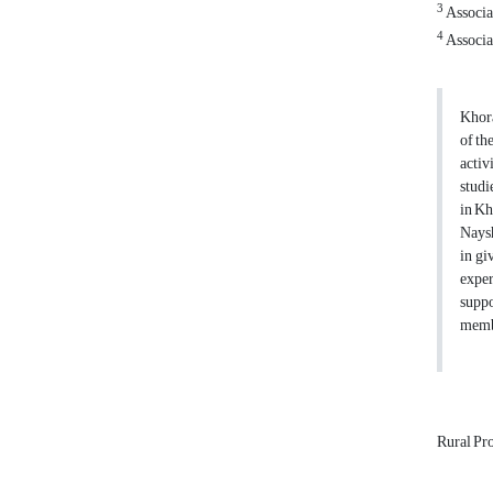
3
Associa
4
Associat
Khora
of
th
activ
studi
in Kh
Naysh
in gi
exper
suppo
membe
Rural Pr