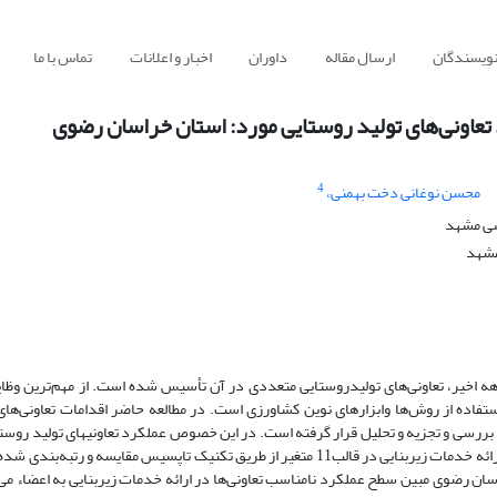
نویسندگان
ارسال مقاله
داوران
اخبار و اعلانات
تماس با ما
تعاونی‌های تولید روستایی مورد: استان خراسان رضوی
4
محسن نوغانی دخت بهمنی،
سی مشهد
مشهد
 اخیر، تعاونی‌های تولیدروستایی متعددی در آن تأسیس شده است. از مهم‌ترین وظای
تفاده از روش‌ها وابزارهای نوین کشاورزی است. در مطالعه حاضر اقدامات تعاونی‌های
رسی و تجزیه و تحلیل قرار گرفته است. در این خصوص عملکرد تعاونی­های تولید روستا
روستاهای تحت پوشش به تفکیک 27 شهرستان استان از نظر ارائه خدمات زیربنایی در قالب11 متغیر از طریق تکنیک تاپسیس مقایسه و رتبه
ان رضوی مبین سطح عملکرد نامناسب تعاونی‌ها در ارائه خدمات زیربنایی به اعضاء می