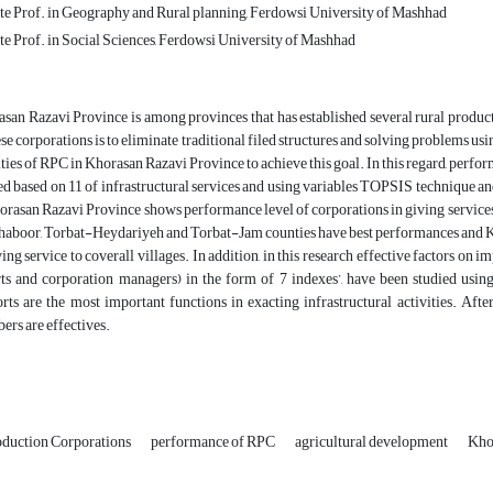
te Prof. in Geography and Rural planning, Ferdowsi University of Mashhad
e Prof. in Social Sciences, Ferdowsi University of Mashhad
san Razavi Province is among provinces that has established several rural product
ese corporations is to eliminate traditional filed structures and solving problems us
ities of RPC in Khorasan Razavi Province to achieve this goal. In this regard, perfo
ed based on 11 of infrastructural services and using variables TOPSIS technique 
orasan Razavi Province shows performance level of corporations in giving services 
aboor, Torbat-Heydariyeh and Torbat-Jam counties have best performances and K
ving service to coverall villages. In addition, in this research effective factors 
ts and corporation managers) in the form of 7 indexes’, have been studied usin
rts are the most important functions in exacting infrastructural activities. Aft
rs are effectives.
oduction Corporations
performance of RPC
agricultural development
Kho