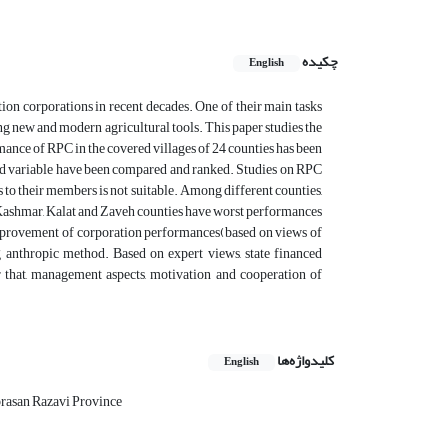
چکیده
English
ion corporations in recent decades. One of their main tasks
ing new and modern agricultural tools. This paper studies the
rmance of RPC in the covered villages of 24 counties has been
and variable have been compared and ranked. Studies on RPC
to their members is not suitable. Among different counties,
ashmar, Kalat and Zaveh counties have worst performances
on improvement of corporation performances(based on views of
g anthropic method. Based on expert views, state financed
er that, management aspects, motivation and cooperation of
کلیدواژه‌ها
English
rasan Razavi Province