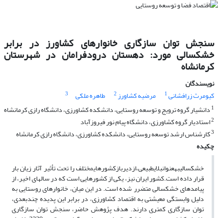
سنجش توان سازگاری خانوارهای کشاورز در برابر
خشکسالی مورد: دهستان درودفرامان در شهرستان
کرمانشاه
نویسندگان
3
2
1
کیومرث زرافشانی
مرضیه کشاورز
طاهره ملکی
1
دانشیار گروه ترویج و توسعه روستایی، دانشکده کشاورزی، دانشگاه رازی کرمانشاه
2
استادیار گروه کشاورزی، دانشگاه پیام نور فیروزآباد
3
کارشناس ارشد توسعه روستایی، دانشکده کشاورزی، دانشگاه رازی کرمانشاه
چکیده
خشکسالیبهعنوانبلایطبیعی،ازدیربازکشورهایمختلف را تحت تأثیر آثار زیان بار
قرار داده است.کشور ایران نیز، یکی از کشورهایی است که در سال­های اخیر، از
پیامدهای خشکسالی متضرر شده است. در این میان، خانوارهای روستایی به
دلیل وابستگی معیشتی به اقتصاد کشاورزی، در برابر این پدیده چندبعدی،
توان سازگاری کمتری دارند. هدف پژوهش حاضر، سنجش توان سازگاری