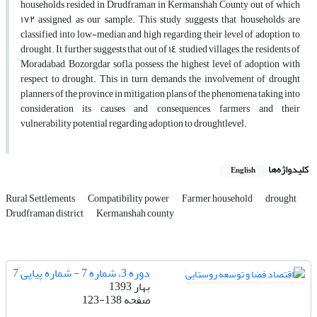
households resided in Drudframan in Kermanshah County out of which
١٧٢
assigned as our sample. This study suggests that households are
classified into low-median and high regarding their level of adoption to
drought. It further suggests that out of
١٤
studied villages, the residents of
Moradabad, Bozorgdar sofla, possess the highest level of adoption with
respect to drought. This in turn demands the involvement of drought
planners of the province in mitigation plans of the phenomena taking into
consideration its causes and consequences, farmers and their
vulnerability potential regarding adoption to droughtlevel.
کلیدواژه‌ها
English
Rural Settlements
Compatibility power
Farmer household
drought
Drudframan district
Kermanshah county
دوره 3، شماره 7 - شماره پیاپی 7
بهار 1393
صفحه
123-138