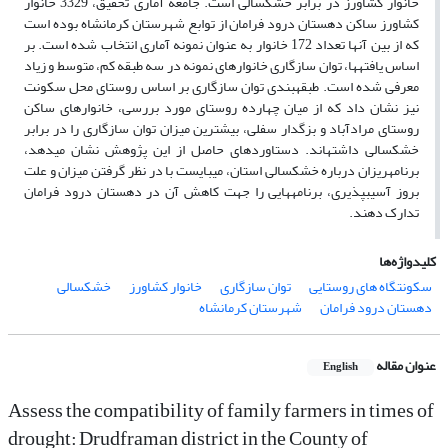
خانوار کشاورز در برابر خشکسالی است. جامعه آماری تحقیق، 3329 خانوار
کشاورز ساکن دهستان درود فرامان از توابع شهرستان کرمانشاه بوده است
که از بین آن­ها تعداد 172 خانوار به عنوان نمونه آماری انتخاب شده است. بر
اساس یافته­ها، توان سازگاری خانوارهای نمونه در سه طبقه کم، متوسط و زیاد
معرفی شده است. طبقه­بندی توان سازگاری بر اساس روستای محل سکونت
نیز نشان داد که از میان چهارده روستای مورد بررسی، خانوارهای ساکن
روستای مرادآباد و بزگدار سفلی، بیشترین میزان توان سازگاری را در برابر
خشکسالی داشته­اند. دستاوردهای حاصل از این پژوهش نشان می­دهد،
برنامه­ریزان درباره خشکسالی استان، می­بایست با در نظر گرفتن میزان و علت
بروز آسیب­پذیری، برنامه­هایی را جهت کاهش آن در دهستان درود فرامان
تدارک دهند.
کلیدواژه‌ها
سکونتگاه های روستایی
توان سازگاری
خانوار کشاورز
خشکسالی
دهستان درود فرامان
شهرستان کرمانشاه
عنوان مقاله
English
Assess the compatibility of family farmers in times of
drought: Drudframan district in the County of