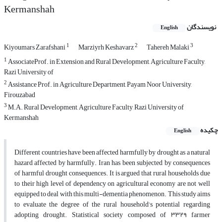
Kermanshah
نویسندگان
English
1
2
3
Kiyoumars Zarafshani
Marziyrh Keshavarz
Tahereh Malaki
1
AssociateProf. in Extension and Rural Development, Agriculture Faculty,
Razi University of
2
Assistance Prof. in Agriculture Department, Payam Noor University,
Firouzabad
3
M.A. Rural Development, Agriculture Faculty, Razi University of
Kermanshah
چکیده
English
Different countries have been affected harmfully by drought as a natural
hazard affected by harmfully. Iran has been subjected by consequences
of harmful drought consequences. It is argued that rural households due
to their high level of dependency on agricultural economy are not well
equipped to deal with this multi-dementia phenomenon. This study aims
to evaluate the degree of the rural household’s potential regarding
adopting drought. Statistical society composed of
٣٣٢٩
farmer