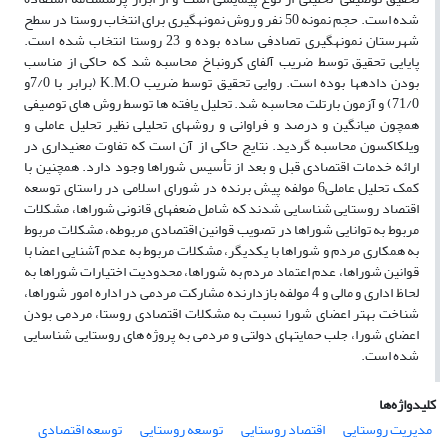
شده است. حجم نمونه 50 نفر و روش نمونه­گیری برای انتخاب روستا در سطح
شهرستان نمونه­گیری تصادفی ساده بوده و 23 روستا انتخاب شده است.
پایایی تحقیق توسط ضریب آلفای کرونباخ محاسبه شد که حاکی از مناسب
بودن داده­ها بوده است. روایی تحقیق توسط ضریب K.M.O (برابر با 7/0و
71/0) و آزمون بارتلت محاسبه شد. تحلیل یافته ها توسط روش های توصیفی
همچون میانگین و درصد و فراوانی و روش­های تحلیلی نظیر تحلیل عاملی و
ویلکاکسون محاسبه گردید. نتایج حاکی از آن است که تفاوت معنی­داری در
ارائه خدمات اقتصادی قبل و بعد از تأسیس شوراها وجود دارد. همچنین با
کمک تحلیل عاملی6 مولفه پیش برنده در شورای اسلامی در راستای توسعه
اقتصاد روستایی شناسایی شدند که شامل ضعف­های قانونی شوراها، مشکلات
مربوط به توانایی شوراها در تصویب قوانین اقتصادی مربوطه، مشکلات مربوط
به همکاری مردم و شوراها با یکدیگر، مشکلات مربوط به عدم آشنایی اعضا با
قوانین شوراها، عدم اعتماد مردم به شوراها، محدودیت اختیارات شوراها به
لحاظ اداری و مالی و 4 مولفه بازدارنده مشارکت مردمی در اداره امور شوراها،
شناخت بهتر اعضای شورا نسبت به مشکلات اقتصادی روستا، مردمی بودن
اعضای شورا، جلب حمایت­های دولتی و مردمی به پروژه های روستایی شناسایی
شده است.
کلیدواژه‌ها
مدیریت روستایی
اقتصاد روستایی
توسعه روستایی
توسعه اقتصادی