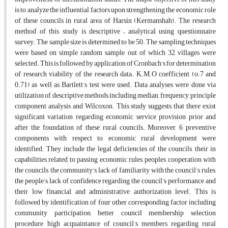
is to analyze the influential factors upon strengthening the economic role
of these councils in rural area of Harsin (Kermanshah). The research
method of this study is descriptive – analytical using questionnaire
survey. The sample size is determined to be 50. The sampling techniques
were based on simple random sample out of which 32 villages were
selected. This is followed by application of Cronbach's for determination
of research viability of the research data. K.M.O coefficient (o.7 and
0.71) as well as Bartlett’s test were used. Data analyses were done via
utilization of descriptive methods including median, frequency, principle
component analysis and Wilcoxon. This study suggests that there exist
significant variation regarding economic service provision prior and
after the foundation of these rural councils. Moreover, 6 preventive
components with respect to economic rural development were
identified. They include the legal deficiencies of the councils, their in
capabilities related to passing economic rules, peoples cooperation with
the councils, the community’s lack of familiarity with the council’s rules,
the people’s lack of confidence regarding the council’s performance and
their low financial and administrative authorization level. This is
followed by identification of four other corresponding factor including
community participation, better council membership selection
procedure, high acquaintance of council’s members regarding rural