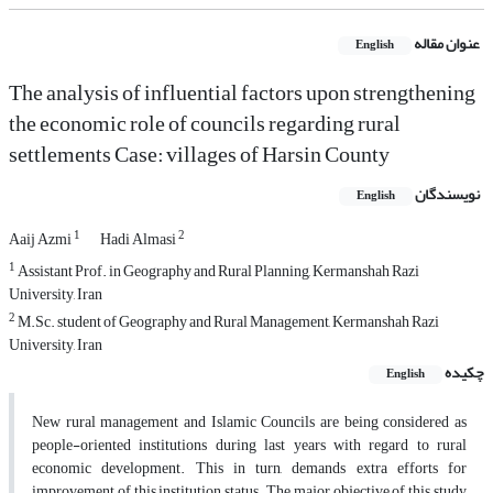
عنوان مقاله
English
The analysis of influential factors upon strengthening
the economic role of councils regarding rural
settlements Case: villages of Harsin County
نویسندگان
English
1
2
Aaij Azmi
Hadi Almasi
1
Assistant Prof. in Geography and Rural Planning, Kermanshah Razi
University, Iran
2
M.Sc. student of Geography and Rural Management, Kermanshah Razi
University, Iran
چکیده
English
New rural management and Islamic Councils are being considered as
people-oriented institutions during last years with regard to rural
economic development. This in turn, demands extra efforts for
improvement of this institution status. The major objective of this study