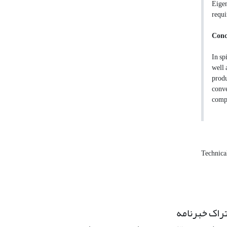
Eigen
requi
Conc
In sp
well 
produ
conve
compo
Technical
راک خبرنامه