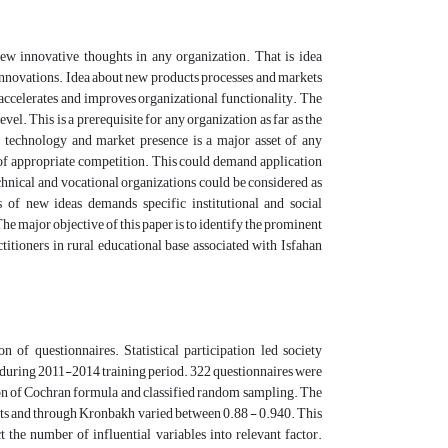
 new
innovative thoughts in any organization. That is idea
innovations. Idea about new products processes and markets
 accelerates and improves organizational functionality. The
l. This is a prerequisite for any organization as far as the
 of technology and market presence is a major asset of any
of appropriate competition. This could demand application
echnical and vocational organizations could be considered as
 of new ideas demands specific institutional and social
he major objective of this paper is to identify the prominent
ctitioners in rural educational base associated with Isfahan
ion of
questionnaires. Statistical participation led society
n during 2011-2014 training period. 322 questionnaires were
tion of Cochran formula and classified random sampling. The
oints and through Kronbakh varied between 0.88 - 0.940. This
 the number of influential variables into relevant factor.