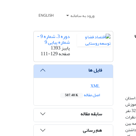
ورود به سامانه
ENGLISH
دوره 3، شماره 9 -
شماره پیاپی 9
پاییز 1393
صفحه
111-129
فایل ها
XML
اصل مقاله
507.48 K
استان
رآموزان پایگاه های آموزش
روستایی فنی وحرفه ای در استان اصفهان بوده که طی سال های 1392-1390 در این دوره ها شرکت داشته اند. حجم نمونه از طریق فرمول کوکران 322 نفر
سابقه مقاله
نظرات
ه بین
هم رسانی
 «داشتن