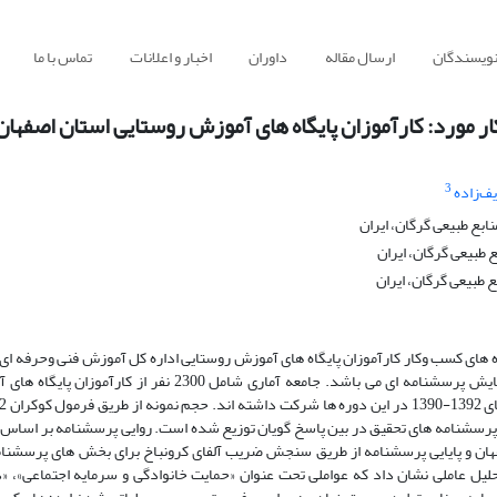
نویسندگان
ارسال مقاله
داوران
اخبار و اعلانات
تماس با ما
ر مورد: کارآموزان پایگاه های آموزش روستایی استان اصفهان
3
‌زاده
ابع طبیعی گرگان، ایران
طبیعی گرگان، ایران
 طبیعی گرگان، ایران
 های کسب وکار کارآموزان پایگاه های آموزش روستایی اداره کل آموزش فنی وحرفه ای 
اصفهان بوده است. نوع تحقیق توصیفی-تحلیلی مبتنی بر پیمایش پرسشنامه ای می باشد. جامعه آماری شامل 2300 نفر از کا
 پرسشنامه های تحقیق در بین پاسخ گویان توزیع شده است. روایی پرسشنامه بر اساس 
هان و پایایی پرسشنامه از طریق سنجش ضریب آلفای کرونباخ برای بخش های پرسشنام
ت آمده است. انجام تحلیل عاملی نشان داد که عواملی تحت عنوان «حمایت خانوادگی و سرمایه اجتماعی»،