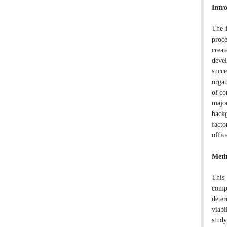
Intr
The f
proce
creat
devel
succe
organ
of co
major
backg
facto
offic
Meth
This 
compr
deter
viabi
study