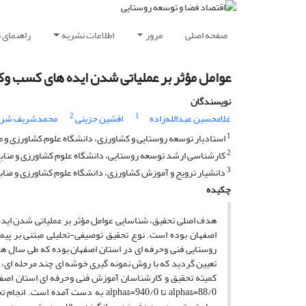
صفحه اصلی
مرور
اطلاعات نشریه
راهنمای 
عوامل مؤثر بر عملیاتی شدن ایده های کسب وکا
نویسندگان
2
1
غلامحسین عبدالله‌زاده
افشین جزینی
محمدشریف شریف
1
استادیار توسعه روستایی و کشاورزی، دانشگاه علوم کشاورزی و من
2
کارشناسی ارشد توسعه روستایی، دانشگاه علوم کشاورزی و منابع 
3
دانشیار ترویج و آموزش کشاورزی، دانشگاه علوم کشاورزی و منابع
چکیده
هدف اصلی تحقیق، شناسایی عوامل مؤثر بر عملیاتی شدن ایده
تعیین گردید که با روش نمونه گیری خوشه ای چند مرحله ای،
کمیته تحقیق و کارشناسان آموزش فنی وحرفه ای استان اصف
88/0=&alpha تا 940/0=&alpha به دس