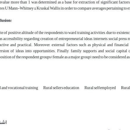
value more than 1 was determined as a base for extraction of significant factors
res U Mann-Whitney & Kruskal Wallis in order to compare averages pertaining to ex
lusion:
ite of positive altitude of the respondents to ward training activities, due to
existenc
as accessibility regarding creation of entrepreneurial ideas, internets, social press
ctive and practical. Moreover, external factors such as physical and financial
rsion of ideas into opportunities. Finally, family supports and social capital
sition of the respondent groups (female as a major group), need to be considered as
 and vocational training
Rural sellers education
Rural selfemployed
Rural
اشت