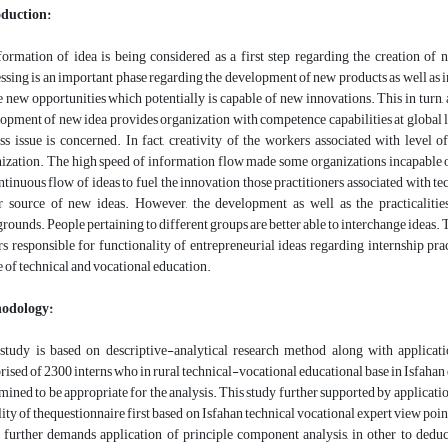
oduction:
ormation of idea is being considered as a first step regarding the creation of
ssing is an important phase regarding the development of new products as well as 
e new opportunities which potentially is capable of new innovations. This in turn,
opment of new idea provides organization with competence capabilities at global leve
ss issue is concerned. In fact, creativity of the workers associated with level
ization. The high speed of information flow made some organizations incapable 
ntinuous flow of ideas to fuel the innovation those practitioners associated with t
 source of new ideas. However, the development as well as the practicalities
rounds. People pertaining to different groups are better able to interchange ideas. T
rs responsible for functionality of entrepreneurial ideas regarding internship pra
e of technical and vocational education.
odology:
study is based on descriptive-analytical research method along with applicat
ised of 2300 interns who in rural technical-vocational educational base in Isfaha
mined to be appropriate for the analysis. This study further supported by applica
lity of thequestionnaire first based on Isfahan technical vocational expert view p
 further demands application of principle component analysis, in other to deduct