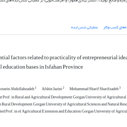
مایه و منابع تولید»، «بستر نهادی هموار» و «فرصت‌جویی» بر عملیاتی شدن ایده های کس
ه‌های کسب وکار
عملیاتی شدن ایده
ntial factors related to practicality of entrepreneurial id
al education bases in Isfahan Province
1
2
3
ossein Abdollahzadeh
Afshin Jazini
Mohammad Sharif Sharifzadeh
t Prof. in Rural and Agricultural Development, Gorgan University of Agricultural 
 Rural Development, Gorgan University of Agricultural Sciences and Natural Reso
ed Prof. in of Agricultural Extension and Education, Gorgan University of Agricul