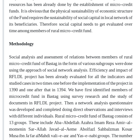
resources has been already done by the establishment of micro-credit
funds. It is obvious that the physical sustainability of economic structure
of the Fund requires the sustainability of social capital in local network of
its beneficiaries. Therefore, social capital needs to get evaluated over
time among members of rural micro-credit fund.
Methodology
Social analysis and assessment of relations between members of rural
micro-credit fund
of Bastag, in the form of various subgroups, were done
using the approach of social network analysis. Efficiency and impact of
RFLDL project has been already evaluated for all the indicators and
studied cases in two times, one before the implementation of the project in
1390 and one after that in 1394. We have first identified members of
microcredit fund in Bastag using survey research and the study of
documents in RFLDL project. Then, a network analysis questionnaire
was developed and completed doing direct observations and interviews
with different individuals. Rural micro-credit fund of Bastag consists of
13 groups. These include Aba-Abdellah, Azahra, Imam Reza, Amir-al-
momenin, Sar-Allah, Javad-al-Aeme, Abolfazl, Sahbalzman, Kosar,
Musa ibn Ja'far alMahdi, vali-e-asr, and Yas-e-nabi groups. The number