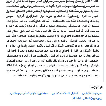
RFLDL
در روستای بسطاق شهرستان سرایان
که بر بسیج منابع مالی از طریق
ساختارسازی صندوق اعتبارات خرد تأکید دارد، سنجش و ارزیابی شده است.
ابتدا با تکمیل پرسشنامه و مصاحبه مستقیم با ذی­نفعان
محلی
(اعضای
صندوق
اعتبارات خرد روستایی
(
،
داده‌های مورد نیاز جمع‌آوری گردید. سپس
پیوند‌های اعتماد و مشارکت با استفاده از شاخص‌های کمی - ریاضی سطح کلان
شبکه (تراکم، دوسویگی پیوندها، انتقال‌یافتگی و فاصله ژئودزیک) مورد
بررسی قرار گرفته است. نتایج بیانگر افزایش تمام شاخص‌های سطح کلان
شبکه در مرحله بعد از اجرای پرروژه است. تراکم در پیوند اعتماد و مشارکت
به میزان بالایی افزایش یافته و این بدان معناست که سرمایه اجتماعی
درون‌گروهی و برون‌گروهی شبکه، افزایش یافته است. پایداری، توازن و
تعادل شبکه در قبل از اجرای پروژه در حد متوسط بوده و بعد از اجرا این
شاخص‌ها، تا حد متوسط تا زیاد افزایش یافته‌اند. میزان اتحاد و همبستگی
اجتماعی افراد نیز تا حد زیادی ارتقاء یافته که این میزان در پیوند اعتماد،
افزایش چشمگیری داشته است. بنابراین به دنبال اجرای پروژه
RFLDL
،
اعتمادسازی و تقویت روحیه مشارکت و همکاری جمعی در بین اعضای صندوق
اعتبارت خرد و
سرمایه اجتماعی درون و برون گروهی
تقویت شده است.
کلیدواژه‌ها
سرمایه اجتماعی
تحلیل شبکه اجتماعی
صندوق اعتبارت خرد روستایی
پروژه بین المللی RFLDL