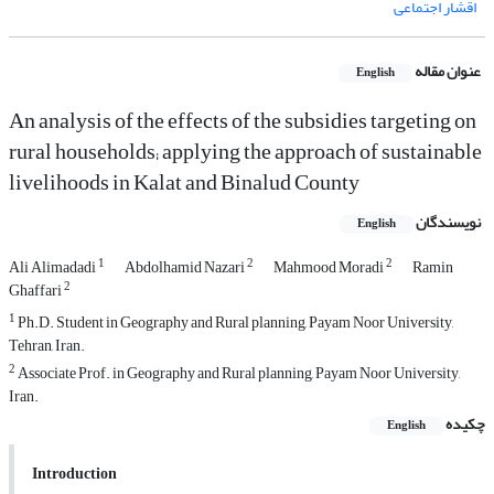
اقشار اجتماعی
عنوان مقاله
English
An analysis of the effects of the subsidies targeting on
rural households; applying the approach of sustainable
livelihoods in Kalat and Binalud County
نویسندگان
English
1
2
2
Ali Alimadadi
Abdolhamid Nazari
Mahmood Moradi
Ramin
2
Ghaffari
1
Ph.D. Student in Geography and Rural planning, Payam Noor University,
Tehran, Iran.
2
Associate Prof. in Geography and Rural planning, Payam Noor University,
Iran.
چکیده
English
Introduction