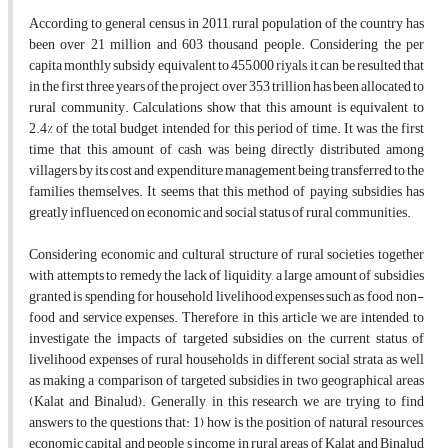
According to general census in 2011, rural population of the country has
been over 21 million
and 603 thousand people. Considering the per
capita monthly subsidy equivalent to 455,000 riyals, it can be resulted that
in the first three years of the project, over 353 trillion has been allocated to
rural community. Calculations show that this amount is equivalent to
2.4% of the total budget intended for this period of time. It was the first
time that this amount of cash was being directly distributed among
villagers by its cost and expenditure management being transferred to the
families themselves. It seems that this method of paying subsidies has
greatly influenced on economic and social status of rural communities.
Considering economic and cultural structure of rural societies together
with attempts to remedy the lack of liquidity, a large amount of subsidies
granted is spending for household livelihood expenses such as food, non-
food and service expenses. Therefore, in this article we are intended to
investigate the impacts of targeted subsidies on the current status of
livelihood expenses of
rural households in different social strata as well
as making a comparison of targeted subsidies in two geographical areas
(Kalat and Binalud). Generally, in this research we are trying to find
answers to the questions that: 1) how is the position of natural resources,
economic capital and people s income in rural areas of Kalat and Binalud