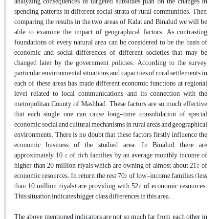
analyzing consequences of targeted subsidies plan on the changes in
spending patterns in different social strata of rural communities. Then,
comparing the results in the two areas of Kalat and Binalud we will be
able to examine the impact of geographical factors. As contrasting
foundations of every natural area can be considered to be the basis of
economic and social differences of different societies that may be
changed later by the government policies. According to the survey,
particular environmental situations and capacities of rural settlements in
each of these areas has made different economic functions at regional
level related to local communications and its connection with the
metropolitan County of Mashhad. These factors are so much effective
that each single one can cause long-time consolidation of special
economic, social and cultural mechanisms in rural areas and geographical
environments. There is no doubt that these factors firstly influence the
economic business of the studied area. In Binalud, there are
approximately 10 % of rich families by an average monthly income of
higher than 20 million riyals which are owning of almost about 21% of
economic resources. In return, the rest 70% of low-income families (less
than 10 million riyals) are providing with 52% of economic resources.
This situation indicates bigger class differences in this area.
The above mentioned indicators are not so much far from each other in