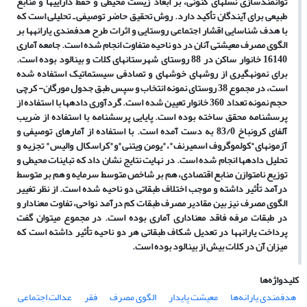
توانمندسازی نسل­های کنونی، بر ابعاد زیست محیطی و حفظ دارایی­ها و منابع
طبیعی برای آیندگان تأکید دار
د. روش تحقیق حاضر توصیفی ـ تحلیلی است که
با هدف شناسایی اقشار اجتماعی روستایی و اثرات طرح هدفمندی یارانه­ها بر
الگوی مصرف معیشتی آنان در دو ناحیه متفاوت انجام شده است. جامعه آماری
16140 خانوار ساکن در 88 روستای شهرستان­های کلات و بینالود بوده است.
برای نمونه­گیری از روش­های خوشه­ای و تصادفی سیستماتیک استفاده شده
است، در مجموع 38 روستای نمونه انتخاب و سپس طبق جدول مورگان- کرچی
حجم نمونه تعداد 360 خانوار تعیین شده است. گردآوری داده­ها با استفاده از
پرسشنامه محقق ساخته بوده است. پایایی پرسشنامه با استفاده از ضریب
آلفای کرونباخ 83/0 به دست آمده است. با استفاده از آمارهای توصیفی و
آزمون­های"کولموگروف اسمیرنف"،"یومن ویتنی"و"کراسکال والیس" تجزیه و
تحلیل داده­ها انجام شده است. در نهایت نتایج نشان داد که تباینات محیطی و
توزیع نامتوازن منابع اقتصادی، هم بر شاخص متوسط سرمایه و هم بر متوسط
درآمد تأثیر داشته و موجب اختلاف طبقاتی دو ناحیه شده است. از نظر تغییر
الگوی مصرف نیز بین مقادیر مصرف طبقات کم درآمد نواحی، تفاوت معنادار و
در طبقات مرفه فاقد معناداری آماری بوده است. در مجموع می­توان گفت
پرداخت یارانه­ها در تعدیل شکاف طبقاتی هر دو ناحیه تأثیر داشته است که
میزان آن در کلات بیش از بینالود بوده است.
کلیدواژه‌ها
هدفمندی یارانه‌ها
معیشت پایدار
الگوی مصرف
فقر
عدالت اجتماعی