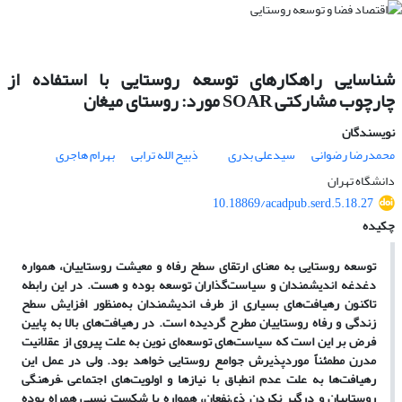
شناسایی راهکارهای توسعه روستایی با استفاده از
چارچوب مشارکتی SOAR مورد: روستای میغان
نویسندگان
محمدرضا رضوانی
سیدعلی بدری
ذبیح الله ترابی
بهرام هاجری
دانشگاه تهران
10.18869/acadpub.serd.5.18.27
چکیده
توسعه روستایی به معنای ارتقای سطح رفاه و معیشت روستاییان، همواره
دغدغه­ اندیشمندان و سیاست‌گذاران توسعه بوده و هست. در این رابطه
تاکنون رهیافت‌های بسیاری از طرف اندیشمندان به‌منظور افزایش سطح
زندگی و رفاه روستاییان مطرح‌ گردیده است. در رهیافت‌های بالا به پایین
فرض بر این است که سیاست‌های توسعه‌ای نوین به علت پیروی از عقلانیت
مدرن مطمئناً موردپذیرش جوامع روستایی خواهد بود. ولی در عمل این
رهیافت‌ها به علت عدم انطباق با نیازها و اولویت‌های اجتماعی
–
فرهنگی
روستاییان و درگیر نکردن ذی‌نفعان، همواره با شکست نسبی همراه بوده