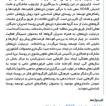
است. ازاین‌روی در این پژوهش با بهره‌گیری از چارچوب مشارکتی و مثبت
اندیش
SOAR
سعی شد با درگیر نمودن ذی‌نفعان قابلیت‌ها، ظرفیت‌ها و
راهکارهای توسعه در روستای میغان شناسایی شود.
روش پژوهش حاضر،
کیفی و هدف آن کاربردی است. گردآوری اطلاعات از طریق برگزاری جلسات
گروه‌های بحث از سه گروه هفت‌نفره ذی‌نفع کلیدی
روستا (مدیران؛ نخبگان،
اهالی)
که از طریق ماتریس علاقه- قدرت انتخاب‌شده‌اند، به‌دست‌آمده است.
درنهایت ذی‌نفعان به همراه مدیران گروه‌ها که به‌عنوان تسهیلگر فعالیت
داشتند، در چهار مرحله به بررسی قوت‌ها، فرصت‌های پیش رو، آرمان‌ها و
نتایجی که باعث توسعه روستا می‌گردد، پرداخته‌اند. درنهایت ذی‌نفعان
نتایجی مانند مشارکت در ایجاد سردخانه جهت نگهداری محصولات کشاورزی،
مشارکت و همکاری در تأسیس شرکت‌های تعاونی متنوع در روستا، برپا شدن
بازارهای هفتگی، ایجاد ساز کارهایی جهت تبدیل‌شدن به مرکز بخش در
سال‌های آتی، ایجاد کارخانه جات محلی فراورده‌های دامی با توجه به
قابلیت‌های منطقه در تولید شیر، برگزاری مراسم‌های مذهبی عاشورا باشکوه،
جذب گردشگر مذهبی- فرهنگی، تشکیل کارگروه اتاق فکر در روستا، ایجاد
ساز کارهایی جهت خدمات‌دهی به روستاهای پایین‌دستی و درنهایت مدرن
نمودن دامداری‌های موجود را به‌عنوان راهکارهای اجرایی توسعه روستا
شناسایی نمودند.
کلیدواژه‌ها
مشارکت
توسعه
SOAR
روستای میغان‌‌‌‌