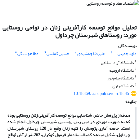
تحلیل موانع توسعه کارآفرینی زنان در نواحی روستایی
مورد: روستاهای شهرستان چرداول
نویسندگان
4
3
2
1
داود جمینی
علیرضا جمشیدی
حسین کماسی
عطا هوشنگی
1
دانشگاه آزاد اسلامی
2
دانشگاه ارومیه
3
دانشگاه پیام نور
4
دانشگاه رازی
10.18869/acadpub.serd.5.18.45
چکیده
هدف از پژوهش حاضر، شناسایی موانع توسعه کارآفرینی زنان روستایی بوده
که به صورت موردی در میان زنان روستایی شهرستان چرداول انجام شده
است. جامعه آماری پژوهش را کلیه زنان واقع در 128 روستای شهرستان
چرداول تشکیل می­دهد که با استفاده از فرمول کوکران، 262 نفر از آنان (واقع