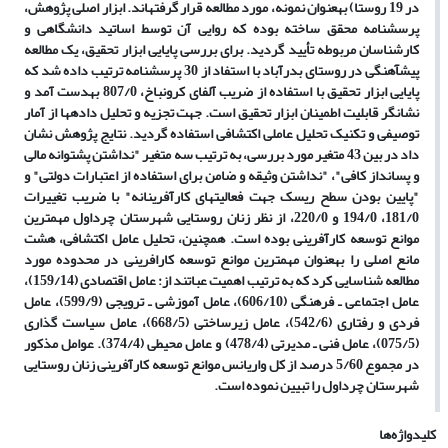
در 19 روستا) به­عنوان نمونه، مورد مطالعه قرار گرفته­اند. ابزار اصلی پژوهش،
پرسشنامه محقق ساخته بوده که روایی آن توسط اساتید دانشگاهی و
کارشناسان مربوطه تأیید گردید. برای بررسی پایایی ابزار تحقیق، یک مطالعه
پیش­آهنگی در روستای بدرآباد با استفاد از 30 پرسشنامه ترتیب داده شد که
پایایی ابزار تحقیق با استفاده از ضریب آلفای کرونباخ، 807/0 به­دست آمد و
نشانگر قابلیت اطمینان ابزار تحقیق است. جهت تجزیه و تحلیل داده­ها از آمار
توصیفی و تکنیک تحلیل عاملی اکتشافی استفاده گردید. نتایج پژوهش نشان
داد در بین 43 متغیر مورد بررسی، به ترتیب سه متغیر
"
نداشتن پشتوانه مالی
و پس­انداز کافی
"
،
"
نداشتن وثیقه و ضامن برای استفاده از اعتبارات دولتی
"
و
"
پایین بودن سطح ریسک جهت فعالیت­های کارآفرینانه
"
با ضریب تغییرات
181/0، 194/0 و 220/0، از نظر زنان روستایی شهرستان چرداول مهم­ترین
موانع توسعه کارآفرینی بوده است. همچنین، تحلیل عامل اکتشافی، هشت
مانع اصلی را به­عنوان مهم­ترین موانع توسعه کارافرینی در محدوده مورد
مطالعه شناسایی کرد که به ترتیب اهمیت عباتند از: عامل اقتصادی (159/14)،
عامل اجتماعی ـ فرهنگی (606/10)، عامل آموزشی ـ ترویجی (599/9)، عامل
فردی و رفتاری (542/6)، عامل زیرساختی (668/5)، عامل سیاست­ گذاری
(075/5)، عامل فنی ـ مدیرتی (478/4) و عامل محیطی (374/4). عوامل مذکور
در مجموع 5/60 درصد از کل واریانس موانع توسعه کارآفرینی زنان روستایی
شهرستان چرداول را تبیین نموده است.
کلیدواژه‌ها