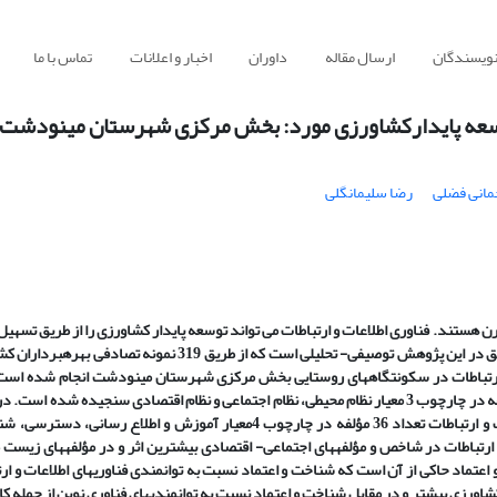
نویسندگان
ارسال مقاله
داوران
اخبار و اعلانات
تماس با ما
ر توسعه پایدارکشاورزی مورد: بخش مرکزی شهرستان مینودشت
مانی فضلی
رضا سلیمانگلی
 هستند. فناوری اطلاعات و ارتباطات می تواند توسعه پایدار کشاورزی را از طریق تسهی
مدیریت دانش در زمینه های مختلف تسریع بخشد. روش تحقیق در این پژوهش توصیفی- تحلیلی است که از طریق 319 نمونه تصاد
و ارتباطات در سکونتگاه­های روستایی بخش مرکزی شهرستان مینودشت انجام شده است.
سنجش متغیرهای سطح توسعه­یافتگی کشاورزی تعداد 39 مؤلفه در چارچوب 3 معیار نظام محیطی، نظام اجتماعی و نظام اقتصادی سنجیده شده است
با مؤلفه اثرگذار فرآیند توانمندسازی از طریق فناوری اطلاعات و ارتباطات تعداد 36 مؤلفه در چارچوب 4معیار آموزش و اطلاع رسان
ارتباطات در شاخص و مؤلفه­های اجتماعی- اقتصادی بیشترین اثر و در مؤلفه­های زیست
تماد حاکی از آن است که شناخت و اعتماد نسبت به توانمندی فناوری­های اطلاعات و ار
کشاورزی بیشتر و در مقابل شناخت و اعتماد نسبت به توانمندی­های فناوری نوین از جمله کا