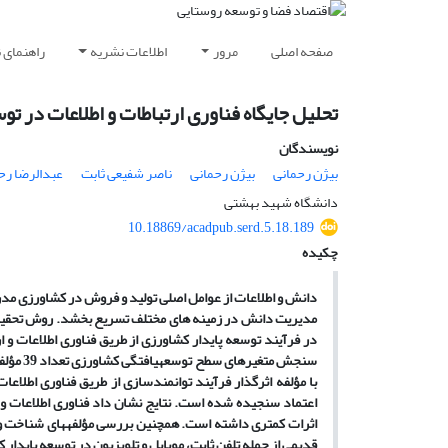
صفحه اصلی
مرور
اطلاعات نشریه
راهنمای 
تحلیل جایگاه فناوری ارتباطات و اطلاعات د
نویسندگان
بیژن رحمانی
بیژن رحمانی
ناصر شفیعی ثابت
عبدالرضا رح
دانشگاه شهید بهشتی
10.18869/acadpub.serd.5.18.189
چکیده
دانش و اطلاعات از عوامل اصلی تولید و فروش در کشاورزی مدرن
در فرآیند توسعه پایدار کشاورزی از طریق فناوری اطلاعات 
اعتماد سنجیده شده است. نتایج نشان داد فناوری اطلاعات و 
اثرات کمتری داشته است. همچنین بررسی مؤلفه­های شناخت و اع
قدیمی از جمله تلفن ثابت، موبایل و تلویزیون در توسعه پایدار 