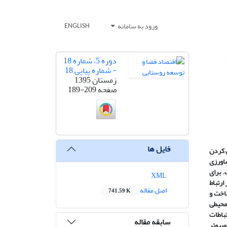
ورود به سامانه
ENGLISH
دوره 5، شماره 18
- شماره پیاپی 18
زمستان 1395
صفحه
189-209
فایل ها
ل کردن
فی بهره­برداران کشاورزی
 برای
XML
. در ارتباط
اصل مقاله
741.59 K
ی، دسترسی، شناخت و
 محیطی
تباطات
سابقه مقاله
مپیوتر