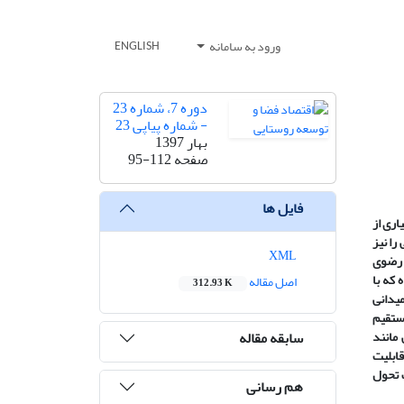
ورود به سامانه
ENGLISH
دوره 7، شماره 23
- شماره پیاپی 23
بهار 1397
صفحه
95-112
فایل ها
اری از
را نیز
XML
 رضوی
انجام رسیده که با
اصل مقاله
312.93 K
و میدانی
ستقیم
سابقه مقاله
مانند
قابلیت
ت تحول
هم رسانی