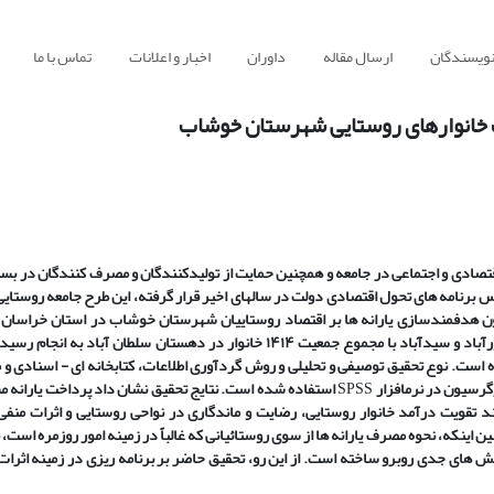
نویسندگان
ارسال مقاله
داوران
اخبار و اعلانات
تماس با ما
ت خانوارهای روستایی شهرستان خوشاب
قتصادی و اجتماعی در جامعه و همچنین حمایت از تولیدکنندگان و مصرف ­کنندگان در بسی
 برنامه­ های تحول اقتصادی دولت در سال­های اخیر قرار گرفته، این طرح جامعه روستایی 
ون هدفمندسازی یارانه ­ها بر اقتصاد روستاییان شهرستان خوشاب در استان خراسان
است. این تحقیق در ۵ روستای بلقان آباد، علیک، خوشاب، نورآباد و سیدآباد با مجموع جمعیت ۱۴۱۴ خانوار در دهستان سلطان ­آباد به 
ه) حجم نمونه ۱۲۰ خانوار تعیین شده است. نوع تحقیق توصیفی و تحلیلی و روش گردآوری اطلاعات، کتابخانه ای - اسنادی 
گرسیون در نرم­افزار
SPSS
استفاده شده است. نتایج تحقیق نشان داد پرداخت یارانه م
تقویت درآمد خانوار روستایی، رضایت و ماندگاری در نواحی روستایی و اثرات منفی 
ینکه، نحوه مصرف یارانه­ ها از سوی روستائیانی که غالباً در زمینه امور روزمره است، 
لش ­های جدی روبرو ساخته است. از این رو، تحقیق حاضر بر برنامه ­ریزی در زمینه اثرا