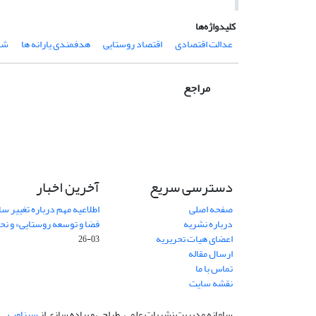
کلیدواژه‌ها
عدالت اقتصادی
اقتصاد روستایی
هدفمندی یارانه ها
شه
مراجع
دسترسی سریع
آخرین اخبار
صفحه اصلی
اطلاعیه مهم درباره تغییر س
درباره نشریه
فضا و توسعه روستایی» و نحو
اعضای هیات تحریریه
03-26
ارسال مقاله
تماس با ما
نقشه سایت
سامانه مدیریت نشریات علمی.
طراحی و پیاده سازی از
سیناوب