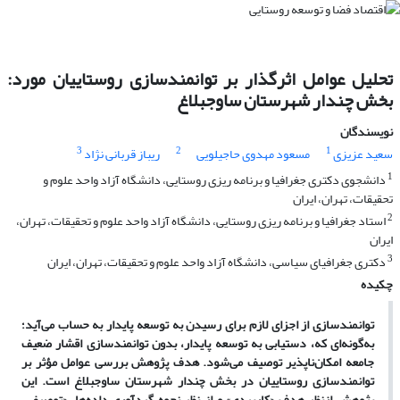
تحلیل عوامل اثرگذار بر توانمندسازی روستاییان مورد:
بخش چندار شهرستان ساوجبلاغ
نویسندگان
3
2
1
سعید عزیزی
مسعود مهدوی حاجیلویی
ریباز قربانی نژاد
1
دانشجوی دکتری جغرافیا و برنامه ریزی روستایی، دانشگاه آزاد واحد علوم و
تحقیقات، تهران، ایران
2
استاد جغرافیا و برنامه ریزی روستایی، دانشگاه آزاد واحد علوم و تحقیقات، تهران،
ایران
3
دکتری جغرافیای سیاسی، دانشگاه آزاد واحد علوم و تحقیقات، تهران، ایران
چکیده
توانمندسازی
از
اجزای
لازم
برای
رسیدن
به
توسعه
پایدار
به
حساب
می‌آید؛
به‌گونه‌ای
که،
دستیابی
به
توسعه
پایدار، بدون
توانمندسازی
اقشار
ضعیف
جامعه
امکان‌ناپذیر
توصیف
می‌شود. هدف پژوهش بررسی عوامل مؤثر بر
توانمندسازی روستاییان در بخش چندار شهرستان ساوجبلاغ است. این
پژوهش ازنظر هدف «کاربردی» و از نظر نحوه گردآوری داده‌ها، «توصیفی،