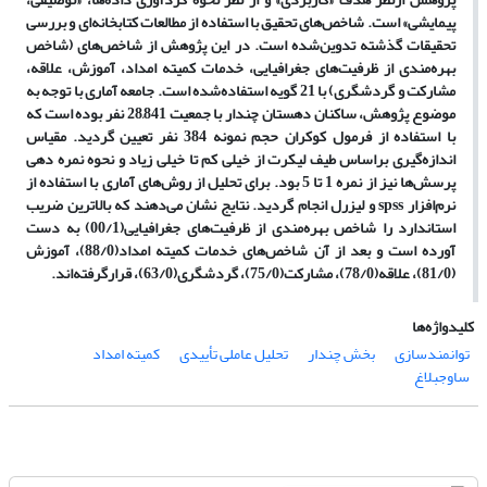
پیمایشی» است. شاخص‌های تحقیق با استفاده از مطالعات کتابخانه‌ای و بررسی
تحقیقات گذشته تدوین‌شده است. در این پژوهش از شاخص‌های (شاخص
بهره‌مندی از ظرفیت‌های جغرافیایی، خدمات کمیته امداد، آموزش، علاقه،
مشارکت و گردشگری) با 21 گویه استفاده‌شده است. جامعه آماری با توجه به
موضوع پژوهش، ساکنان دهستان چندار با جمعیت 28,841 نفر بوده است که
با استفاده از فرمول کوکران حجم نمونه 384 نفر تعیین گردید. مقیاس
اندازه‌گیری براساس طیف لیکرت از خیلی کم تا خیلی زیاد و نحوه نمره دهی
پرسش‌ها نیز از نمره 1 تا 5 بود. برای تحلیل از روش‌های آماری با استفاده از
نرم‌افزار
spss
و لیزرل انجام گردید. نتایج نشان می‌دهند که بالاترین ضریب
استاندارد را شاخص بهره‌مندی از ظرفیت‌های جغرافیایی(00/1) به دست
آورده است و بعد از آن شاخص‌های خدمات کمیته امداد(88/0)، آموزش
(81/0)، علاقه(78/0)، مشارکت(75/0)، گردشگری(63/0)، قرارگرفته‌اند.
کلیدواژه‌ها
توانمندسازی
بخش چندار
تحلیل عاملی تأییدی
کمیته امداد
ساوجبلاغ