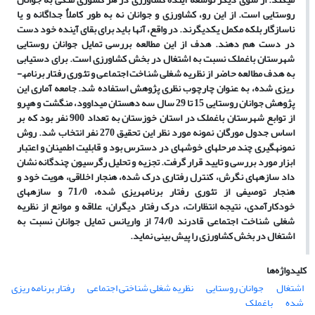
روستایی است.
از این رو، کشاورزی و جوانان نه به طور کاملاٌ جداگانه و یا
ناسازگار بلکه مکمل یکدیگرند.
در واقع، آن­ها باید برای بقای آینده خود دست
در دست هم
دهند. هدف از این مطالعه بررسی تمایل جوانان روستایی
شهرستان باغملک نسبت به اشتغال در بخش کشاورزی است. برای دستیابی
به هدف مطالعه حاضر از نظریه شغلی شناخت اجتماعی و تئوری رفتار برنامه­
ریزی شده، به عنوان چارچوب نظری پژوهش استفاده شد.
جامعه آماری این
پژوهش جوانان روستایی 15 تا 29 سال سه دهستان
میداوود، منگشت و هپرو
از توابع شهرستان باغملک در استان خوزستان به تعداد 900 نفر بود که بر
اساس جدول مورگان نمونه مورد نظر این تحقیق 270 نفر انتخاب شد
.
روش
نمونه­گیری چند مرحله­ای خوشه­ای در دسترس
بود
و
قابلیت اطمینان و اعتبار
ابزار مورد بررسی و تایید قرار گرفت
.
تجزیه و تحلیل رگرسیون چندگانه نشان
داد سازه­های
نگرش، کنترل رفتاری درک شده، هنجار اخلاقی، هویت خود و
هنجار توصیفی از تئوری رفتار برنامه­ریزی شده، 71/0
و
سازه­های
خودکارآمدی، نتیجه انتظارات، درک رفتار دیگران، علاقه و موانع از نظریه
شغلی شناخت اجتماعی قادرند 74/0
از واریانس تمایل جوانان نسبت به
اشتغال در بخش کشاورزی را پیش بینی نماید.
کلیدواژه‌ها
اشتغال
جوانان روستایی
نظریه شغلی شناختی اجتماعی
رفتار برنامه ریزی
شده
باغملک