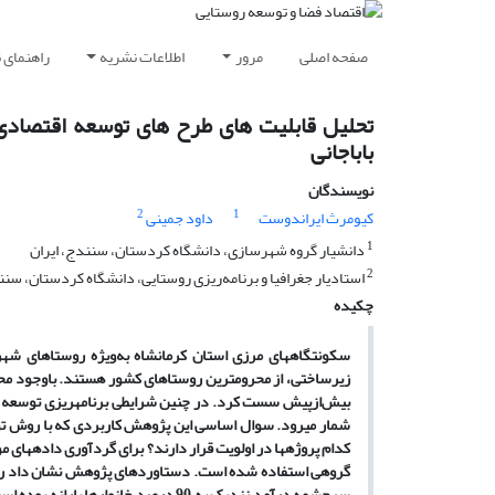
صفحه اصلی
مرور
اطلاعات نشریه
راهنمای 
تحلیل قابلیت های طرح های توسعه اقتصادی 
باباجانی
نویسندگان
2
1
کیومرث ایراندوست
داود جمینی
1
دانشیار گروه شهرسازی، دانشگاه کردستان، سنندج، ایران
2
استادیار جغرافیا و برنامه‌ریزی روستایی، دانشگاه کردستان، سنن
چکیده
سکونتگاه­های مرزی استان کرمانشاه به‌ویژه روستاهای شهرس
بیش‌ازپیش سست کرد. در چنین شرایطی برنامه­ریزی توسعه برا
شمار می­رود. سوال اساسی این پژوهش کاربردی که با روش توص
کدام پروژه­ها در اولویت قرار دارند؟ برای گردآوری داده­های م
سرچشمه درآمد نزدیک به 90 درصد خانوا