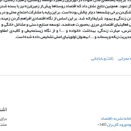
ز نمود. همچنین نتایج نشان داد که اقتصاد روستاها پیش از زمین‌لرزه نیز با بسته شدن
ه 2 نوسود ـ گِردِ ­قاسمان و خشکیدن برخی چشمه‌ها دچار چالش بوده است. بر این پایه با مشارکت اجتماع محلی و د
ردن زندگی و بهبود شرایط ارائه شد. بر این اساس از نگاه اقتصادی (فراهم کردن زمینه 
هی فعالیت­های اقتصادی مرزی به‌صورت هدفمند، توسعه صنایع‌دستی و مشاغل خانگی و ...
ترس، مهارت زندگی، بهداشت خانواده و ...) و از نگاه زیست­محیطی و کالبدی (مقاوم
دیریت زباله و پسماند و ...) به­عنوان اولویت­های اصلی تشخیص داده شده است.
 عمرانی
ثلاث و باباجانی
اشت
امانه نشریه «اقتصاد
برای 
ه ورود کاربران
مشتر
1405-