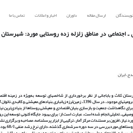
نویسندگان
ارسال مقاله
داوران
اخبار و اعلانات
تماس با ما
ـ اجتماعی در مناطق زلزله زده روستایی مورد: شهرستان ث
دج، ایران
تان ثلاث و باباجانی از نظر برخورداری از شاخص­های توسعه به‌ویژه در زمینه اقتص
زیرساختی، از محروم­ترین روستاهای کشور هستند. باوجود محرومیت­های موجود، در سال 1396، زمین‌لرزه زیان­باری بنیادهای معیشتی و کالبدی
ی نگاهداشت جمعیت و بازسازی بنیان اقتصادی و معیشتی روستاها از بنیادی‌ترین نیاز
یفی ـ تحلیلی انجام شده است، عبارت است از: برای بهبود جایگاه کنونی توسعه این ر
ورد نیاز، افزون بر مستندات مرکز آمار، ترکیبی از ابزار پرسشنامه، مصاحبه و برگزاری نش
گروهی استفاده شده است. دستاوردهای پژوهش نشان داد رو
رها یارانه بوده است. بر پایه یافته‌های مدل سوات درخورترین راهبرد توسعه روستایی، راهبرد رقابتی ـ 