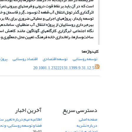
است که در آن باید بر نقاط قوت درونی و فرصت­های بیرونی تمرک
اثرگذاری گذر تونل انتقال آب قطع
توسعه پایدار، پروژه­های اجرایی و عملیاتی ضروری برای بالا ب
بهره‌برداری روستاییان از پروژه انتقال آب منطقه­ای، ساماند
نگاه اجتماعی (برگزاری کارگاه­های گوناگون مانند کاهش اس
ساخت‌وسازها، راه‌اندازی خانه فرهنگ، تعیین محل جمع­آوری و م
کلیدواژه‌ها
توسعه روستایی
توسعه اقتصادی
اقتصاد روستایی
پروژه
20.1001.1.23222131.1399.9.31.12.5
دسترسی سریع
آخرین اخبار
صفحه اصلی
اطلاعیه مهم درباره تغییر س
درباره نشریه
فضا و توسعه روستایی» و نحو
اعضای هیات تحریریه
03-26