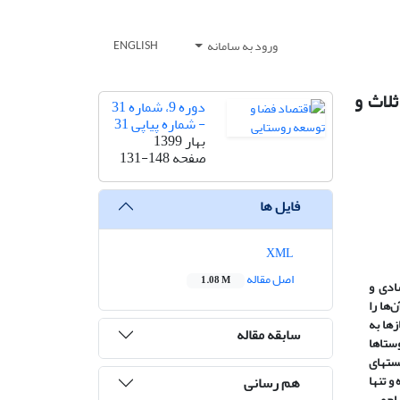
ورود به سامانه
ENGLISH
لاث و
دوره 9، شماره 31
- شماره پیاپی 31
بهار 1399
صفحه
131-148
فایل ها
XML
اصل مقاله
1.08 M
ادی و
 ناتوان آن‌ها را
ها به
سابقه مقاله
وستاها
ست­های
ستاهای موردبررسی در سه دوره سرشماری گذشته، دارای نرخ رشد منفی 68/1 بوده و تنها
هم رسانی
تهاجمی،