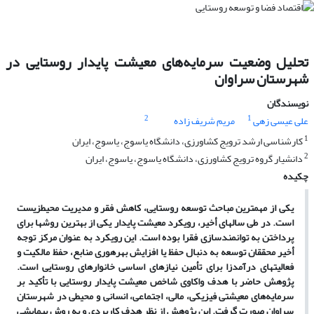
تحلیل وضعیت سرمایه‌های معیشت پایدار روستایی در
شهرستان سراوان
نویسندگان
2
1
علی عیسی زهی
مریم شریف زاده
1
کارشناسی ارشد ترویج کشاورزی، دانشگاه یاسوج، یاسوج، ایران
2
دانشیار گروه ترویج کشاورزی، دانشگاه یاسوج، یاسوج، ایران
چکیده
یکی از مهم­ترین مباحث توسعه روستایی، کاهش فقر و مدیریت محیط­زیست
است. در طی سال­های أخیر، رویکرد معیشت پایدار یکی از بهترین روش­ها برای
پرداختن به توانمندسازی فقرا بوده است. این رویکرد به عنوان مرکز توجه
أخیر محققان توسعه به دنبال حفظ یا افزایش بهره­وری منابع، حفظ مالکیت و
فعالیت­های درآمدزا برای تأمین نیازهای اساسی خانوارهای روستایی است.
پژوهش حاضر با هدف واکاوی شاخص معیشت پایدار روستایی با تأکید بر
سرمایه‌های معیشتی فیزیکی، مالی، اجتماعی، انسانی و محیطی در شهرستان
سراوان صورت گرفت. این پژوهش از نظر هدف کاربردی و به روش پیمایشی