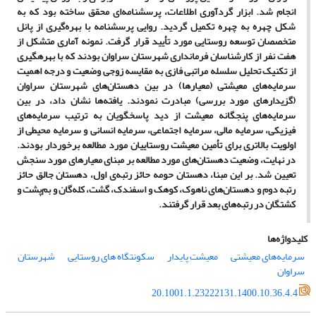
انجام شد. ابزار گردآوری اطلاعات، پرسشنامه‌ای محقق ساخته بود که به
شکل چهره به چهره تکمیل گردید. روایی پرسشنامه با بهره‌گیری از پانل
متخصصان توسعه روستایی مورد تأیید قرار گرفت. نمونه آماری متشکل از
هفت نفر از کارشناسان فرمانداری شهرستان سراوان بودند که با بهره­گیری
از تکنیک تحلیل سلسله مراتبی فازی به مقایسه زوجی وضعیت و درجه اهمیت
سرمایه‌های معیشتی (معیارها) در بین دهستان‌های شهرستان سراوان
(گزیدارهای مورد بررسی) مبادرت نمودند. یافته‌ها نشان داد، در بین
سرمایه‌های پنجگانه معیشت از دید پاسخگویان به ترتیب سرمایه‌های
فیزیکی، سرمایه مالی، سرمایه اجتماعی، سرمایه انسانی و سرمایه محیطی از
اولویت بالاتری برای تأمین معیشت روستاییان مورد مطالعه برخوردار بودند.
در نهایت، وضعیت دهستان‌های مورد مطالعه بر مبنای معیارهای مورد سنجش
تعیین شد. بر این مبنا، دهستان حومه حائز رتبه‌ی اول، دهستان جالق حائز
رتبه دوم و دهستان‌های ناهوک، کوهک و اسفندک، گشت، کله‌گان و بم‌پشت و
کشتگان در رتبه‌های بعد قرار گرفتند.
کلیدواژه‌ها
سرمایه‌های معیشتی
معیشت پایدار
سکونتگاه های روستایی
شهرستان
سراوان
20.1001.1.23222131.1400.10.36.4.4