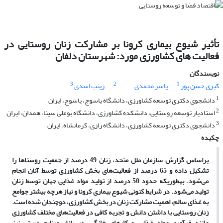
تأثیر شیوع بیماری کرونا بر مشارکت زنان روستایی در
فعالیت های کشاورزی مورد: شهرستان دلفان
نویسندگان
3
2
1
کبری حسن پور
یاسر محمدی
زینب اسدی
1
دانشجوی دکتری توسعه کشاورزی، دانشگاه یاسوج، یاسوج، ایران
2
استادیار توسعه روستایی، دانشکده کشاورزی، دانشگاه بوعلی سینا، همدان، ایران
3
دانشجوی دکتری توسعه کشاورزی، دانشگاه رازی، کرمانشاه، ایران
چکیده
براساس گزارش سازمان ملل متحد، زنان 49 درصد از جمعیت روستاها را
تشکیل داده و 65 درصد از فعالیت
های بخش کشاورزی توسط آنان انجام
می‌شود. به­طوریکه حدود 50 درصد از تولید مواد غذایی جهان توسط زنان
تولید می‌شود. در شرایط کنونی شیوع بیماری کرونا و نیاز هرچه بیشتر جوامع
به غذای سالم، اهمیت مشارکت زنان در بخش کشاورزی، دوچندان شده است.
زنان روستایی با داشتن دانش و تجربه کافی در فعالیت‌های مختلف کشاورزی
مانند فرآوری مواد غذایی و کارهای خانگی، در بازار صنایع دستی نیز