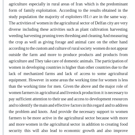
agriculture, especially in rural areas of Iran, which is the predominant
form of family exploitation. According to the results obtained in the
study population, the majority of exploiters (81%) are in the same way.
The activities of women in the agricultural sector of Delfan city are very
diverse, including these activities such as plant cultivation, harvesting,
weeding, harvesting, pruning trees, threshing and cleaning And measuring
the crop as well as giving forage and animal care, on the other hand,
according to the custom and culture of rural society, women do not appear
outside the farm and more to produce products and products from
agriculture and They take care of domestic animals. The participation of
women in developing countries is higher than other countries due to the
lack of mechanized farms and lack of access to some agricultural
equipment. However, in some areas the working time for women is less
than the working time for men. Given the above and the major role of
women farmers in agricultural and livestock production, it is necessary to
pay sufficient attention to their use and access to development resources
and to identify the main and effective factors in this regard and to address
the problem and knots. And provide the necessary support to women
farmers to be more active in the agricultural sector, because with more
and more women in the agricultural sector, in addition to creating food
security, this will also lead to economic growth and also improve