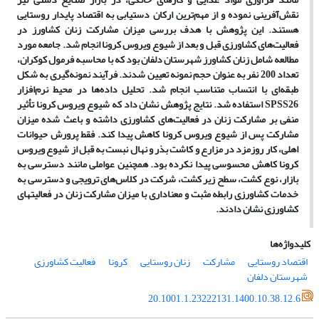
نقش‌آفرینی نموده و از مهم‌ترین ارکان دستیابی به اقتصاد پایدار روستایی
هستند. این پژوهش با هدف بررسی میزان مشارکت زنان کشاورز در
فعالیت‌های کشاورزی قبل و بعد از شیوع ویروس کرونا انجام شد. جامعه مورد
مطالعه شامل زنان کشاورز شهرستان دلفان بود که با محاسبه فرمول کوکران،
تعداد 200 نفر به عنوان حجم نمونه تعیین شدند. فرآیند نمونه‌گیری به شکل
طبقه‌ای با انتساب متناسب انجام شد. تحلیل داده
ها در محیط نرم‌افزار
SPSS26
استفاده شد. نتایج پژوهش نشان داد که شیوع ویروس کرونا تأثیر
منفی بر مشارکت زنان در فعالیت
های کشاورزی داشته و باعث شده میزان
مشارکت پس از شیوع ویروس کرونا کاهش پیدا کند. فقط پرورش حیوانات
اهلی، کار روزمزد در مزارع و کاشت بذر و نهال نبست به قبل از شیوع ویروس
کرونا کاهش محسوسی پیدا نکرده بود. همچنین عواملی مانند دسترسی به
بازار، نوع کشت، سطح زیر کشت، شرکت در کلاس‌های ترویجی و دسترسی به
خدمات کشاورزی رابطه مثبت و معناداری با میزان مشارکت زنان در فعالیت­های
کشاورزی نشان دادند.
کلیدواژه‌ها
اقتصاد روستایی
مشارکت
زنان روستایی
کرونا
فعالیت کشاورزی
شهرستان دلفان
20.1001.1.23222131.1400.10.38.12.6