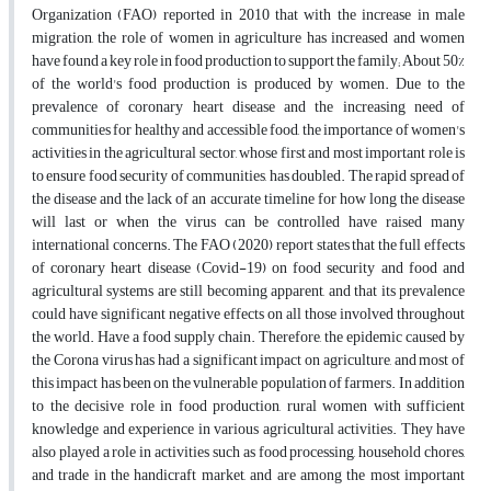
Organization (FAO) reported in 2010 that with the increase in male
migration, the role of women in agriculture has increased and women
have found a key role in food production to support the family; About 50%
of the world's food production is produced by women. Due to the
prevalence of coronary heart disease and the increasing need of
communities for healthy and accessible food, the importance of women's
activities in the agricultural sector, whose first and most important role is
to ensure food security of communities, has doubled. The rapid spread of
the disease and the lack of an accurate timeline for how long the disease
will last or when the virus can be controlled have raised many
international concerns. The FAO (2020) report states that the full effects
of coronary heart disease (Covid-19) on food security and food and
agricultural systems are still becoming apparent, and that its prevalence
could have significant negative effects on all those involved throughout
the world. Have a food supply chain. Therefore, the epidemic caused by
the Corona virus has had a significant impact on agriculture, and most of
this impact has been on the vulnerable population of farmers. In addition
to the decisive role in food production, rural women with sufficient
knowledge and experience in various agricultural activities. They have
also played a role in activities such as food processing, household chores,
and trade in the handicraft market, and are among the most important