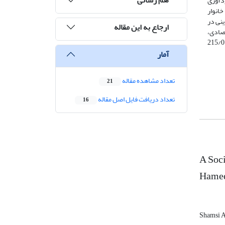
دآوری
داده­ها نیز پرسش‌نامه محقق ساخته است. جامعه آماری این پژوهش را ساکنین­ روستاهای بخش بهار همدان تشکیل می­دهند که ازاین‌بین تعداد 450 خانوار
ینی در
ارجاع به این مقاله
تصادی،
امنیت اجتماعی، اعتماد اجتماعی و امید به آینده با کارآفرینی رابطه مستقیم و مثبت وجود دارد. همچنین از دیگر نتایج این تحقیق می­توان به تبیین 215/0
آمار
تعداد مشاهده مقاله
21
تعداد دریافت فایل اصل مقاله
16
A Soci
Hamed
Shamsi 