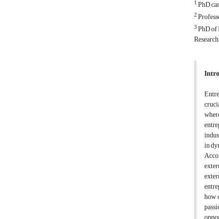
1
PhD can
2
Professo
3
PhD of 
Research,
Intr
Entre
cruci
where
entre
indus
in dy
Accor
exter
exter
entre
how o
passi
oppor