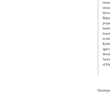
resou
resou
thriv
Bahar
prope
busin
housi
econo
Karba
agric
devel
facto
of Ha
Develop