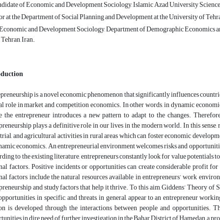
didate of Economic and Development Sociology, Islamic Azad University Science a
r at the Department of Social Planning and Development at the University of Tehran
Economic and Development Sociology, Department of Demographic Economics and 
 Tehran, Iran.
oduction
preneurship is a novel economic phenomenon that significantly influences countr
al role in market and competition economics. In other words, in dynamic economics, 
 the entrepreneur introduces a new pattern to adapt to the changes. Therefore, 
preneurship plays a definitive role in our lives in the modern world. In this sense, 
trial, and agricultural activities in rural areas which can foster economic developme
namic economics. An entrepreneurial environment welcomes risks and opportuniti
ding to the existing literature, entrepreneurs constantly look for value potentials t
nal factors. Positive incidents or opportunities can create considerable profit f
nal factors include the natural resources available in entrepreneurs’ work envir
preneurship and study factors that help it thrive. To this aim, Giddens’ Theory of 
pportunities, in specific, and threats, in general, appear to an entrepreneur work
on is developed through the interactions between people and opportunities. T
tunities in dire need of further investigation in the Bahar District of Hamedan, a pro