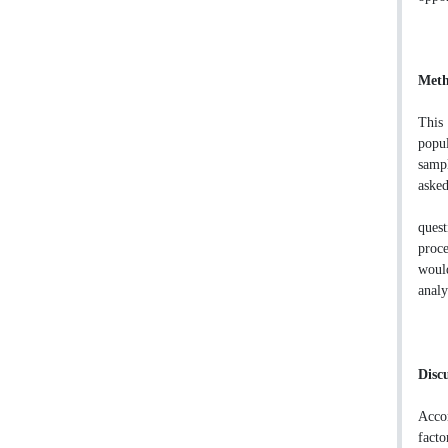
Meth
This 
popul
sampl
asked 
quest
proce
would
analy
Disc
Accor
facto