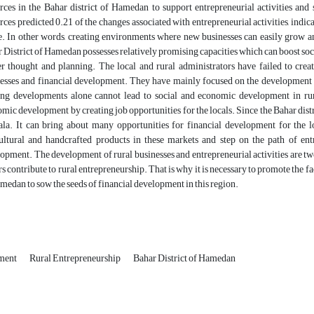
rces in the Bahar district of Hamedan to support entrepreneurial activities and
rces predicted 0.21 of the changes associated with entrepreneurial activities, indica
e. In other words, creating environments where new businesses can easily grow and
 District of Hamedan possesses relatively promising capacities which can boost so
r thought and planning. The local and rural administrators have failed to cre
esses and financial development. They have mainly focused on the development o
ng developments alone cannot lead to social and economic development in rura
mic development by creating job opportunities for the locals. Since the Bahar dist
la. It can bring about many opportunities for financial development for the loc
ultural and handcrafted products in these markets and step on the path of ent
opment. The development of rural businesses and entrepreneurial activities are two
rs contribute to rural entrepreneurship. That is why it is necessary to promote the f
medan to sow the seeds of financial development in this region.
ment
Rural Entrepreneurship
Bahar District of Hamedan