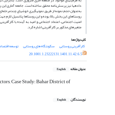
به ظرفیت­های موجود در منطقه امری ضروری است. بنابراین د
به‌عنوان حجم نمونه از طریق نمونه­گیری خوشه­ای چندمرحله‌ای
روستاهای این بخش بالا بوده و این روستاها پتانسیل لازم جهت
متغیرهای مذکور بر کارآفرینی اشاره کرد.
کلیدواژه‌ها
کارآفرینی روستایی
سکونتگاه های روستایی
توسعه اقتصاد
20.1001.1.23222131.1401.11.42.6.5
عنوان مقاله
English
ctors, Case Study: Bahar District of
نویسندگان
English