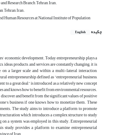
nd Research Branch, Tehran, Iran.
, Tehran, Iran.
Human Resources at National Institute of Population
چکیده
English
ies’ economic development. Today, entrepreneurship plays a
ideas, products, and services are constantly changing; it is
on a larger scale and within a multi-lateral interaction,
rural entrepreneurship, defined as “entrepreneurial business,
nt to a great deal,” is introduced as a relatively new concept
es and knows how to benefit from environmental resources.
o discover and benefit from the significant values of positive
or one’s business if one knows how to monetize them. These
onments. The study aims to introduce a platform to promote
Structuration, which introduces a complex structure to study
ing on a system, was employed in this study. Entrepreneurial
his study provides a platform to examine entrepreneurial
vince of Iran.