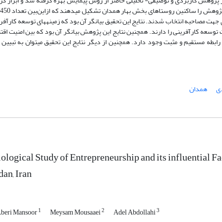
ر پژوهش کاربردی و توصیفی- تحلیلی حاضر از روش پیمایش بهره گرفته شد و ابزار گر
 جهت مصاحبه انتخاب شدند. نتایج این تحقیق بیانگر آن بود که زمینه­های توسعه کارآفر
 توسعه کارآفرینی را دارند. همچنین نتایج این پژوهش بیانگر آن بود که بین امنیت اق
ی
همدان
ological Study of Entrepreneurship and its influential Fa
an, Iran
1
2
3
Aberi Mansoor
Meysam Mousaaei
Adel Abdollahi