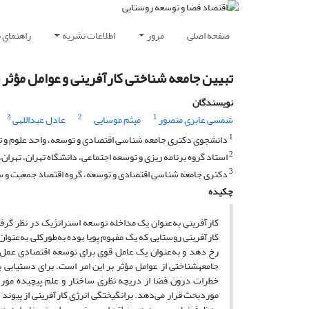
صفحه اصلی
مرور
اطلاعات نشریه
راهنمای 
تبیین جامعه شناختی کارآفرینی و عوامل مؤثر 
نویسندگان
3
2
1
شمسی عابری منصور
میثم موسایی
عادل عبداللهی
1
دانشجوی دکتری جامعه شناسی اقتصادی و توسعه، واحد علوم و تحقی
2
استاد گروه برنامه ریزی و توسعه اجتماعی، دانشگاه تهران، تهران، 
3
دکتری جامعه شناسی اقتصادی و توسعه، گروه اقتصاد جمعیت و سر
چکیده
کارآفرینی به‌عنوان یک مداخله توسعه استراتژیک در نظر گرف
کارآفرینی روستایی که یک مفهوم پویا بوده به‌طورکلی به‌عنوا
رخ دهد و به‌عنوان یک عامل قوی برای توسعه اقتصادی عمل 
جامعه­شناختی از عوامل مؤثر بر این امر است. برای دستیابی 
خطرات درون فضا از دریچه نظری ساختار و علم پیچیده مورد 
موردبحث قرار می‌دهد. برانگیختگی انرژی کارآفرینی از پیوند