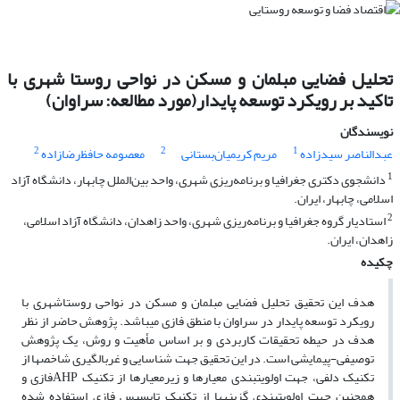
تحلیل فضایی مبلمان و مسکن در نواحی روستا شهری با
تاکید بر رویکرد توسعه پایدار(مورد مطالعه: سراوان)
نویسندگان
2
2
1
عبدالناصر سیدزاده
مریم کریمیان‌بستانی
معصومه حافظ‌رضازاده
1
دانشجوی دکتری جغرافیا و برنامه‌ریزی شهری، واحد بین‌الملل چابهار، دانشگاه آزاد
اسلامی، چابهار، ایران.
2
استادیار گروه جغرافیا و برنامه‌ریزی شهری، واحد زاهدان، دانشگاه آزاد اسلامی،
زاهدان، ایران.
چکیده
هدف این تحقیق تحلیل فضایی مبلمان و مسکن در نواحی روستاشهری با
رویکرد توسعه پایدار در سراوان با منطق فازی می­باشد. پژوهش حاضر از نظر
هدف در حیطه تحقیقات کاربردی و بر اساس مأهیت و روش، یک پژوهش
توصیفی-پیمایشی است. در این تحقیق جهت شناسایی و غربالگیری شاخص­ها از
تکنیک دلفی، جهت اولویت­بندی معیارها و زیرمعیارها از تکنیک
AHP
فازی و
همچنین جهت اولویت­بندی گزینه­ها از تکنیک تاپسیس فازی استفاده شده