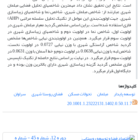
است. نتایج این تحقیق نشان داد مهمترین شاخص­های تحلیل فضایی مبلمان
شهری عبارتند از: شاخص مبلمان شهری، شاخص نما و شاخص­های زیباسازی
شهری. جهت اولویت‌بندی این عوامل از تکنیک تحلیل سلسله مراتبی (
AHP
)
فازی استفاده شده است. براین اساس مشخص گردید معیار مبلمان شهری در
اولویت اول، شاخص نما در اولویت دوم و شاخص­های زیباسازی شهری در
اولویت سوم قرار می­گیرد
.
همچنین در اول
و
یت­بندی نهایی
شاخص‌ها
مشخص
گردید شاخص آراستگی شهری با وزن نهایی 0.0727 در اولویت نخست،
شاخص لبه با وزن نهایی 0.0638 در اولویت دوم و خط آسمان با وزن 0.0631 در
اولویت سوم قرار می­گیرد. در نهایت بر اساس نتایج حاصله از تکنیک تاپسیس
فازی مشخص گردید گزینه زیباسازی شهری دارای بالاترین وزن
بوده و در
جایگاه اول قرار می­گیرد.
کلیدواژه‌ها
توسعه پایدار
مبلمان
تحولات مسکن
فضای روستا شهری
سراوان
20.1001.1.23222131.1402.0.50.11.7
دوره 12، شماره 45 - شماره