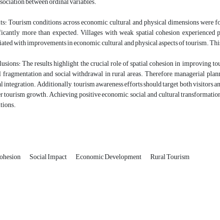
ssociation between ordinal variables.
ts: Tourism conditions across economic, cultural, and physical dimensions were fo
ficantly more than expected. Villages with weak spatial cohesion experienced 
iated with improvements in economic, cultural, and physical aspects of tourism. This
usions: The results highlight the crucial role of spatial cohesion in improving tou
l fragmentation and social withdrawal in rural areas. Therefore, managerial plan
al integration. Additionally, tourism awareness efforts should target both visitors a
r tourism growth. Achieving positive economic, social, and cultural transformation i
tions.
Cohesion
Social Impact
Economic Development
Rural Tourism