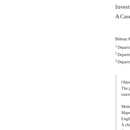
Invest
A Case
Behnaz A
1
Departme
2
Departme
3
Departm
Objec
The p
touri
Metho
Maps 
Engli
A chi