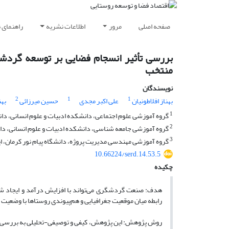
صفحه اصلی
مرور
اطلاعات نشریه
راهنمای 
منتخب
نویسندگان
2
1
1
بهناز افلاطونیان
علی اکبر مجدی
حسین میرزائی
بهن
1
گروه آموزشی علوم اجتماعی، دانشکده ادبیات و علوم انسانی، دا
2
گروه آموزشی جامعه شناسی، دانشکده ادبیات و علوم انسانی، دا
3
گروه آموزشی مهندسی مدیریت پروژه، دانشگاه پیام نور کرمان، ای
10.66224/serd.14.53.5
چکیده
هدف:
صنعت گردشگری می‌تواند با افزایش درآمد و ایجاد ش
رابطه میان موقعیت جغرافیایی و هم‌پیوندی روستاها با وضعی
روش پژوهش: