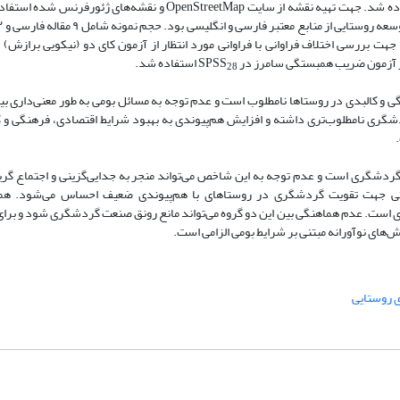
فاده شد. جهت تهیه نقشه از سایت
OpenStreetMap
و نقشه‌های ژئورفرنس شده استفاد
ت بررسی اختلاف فراوانی با فراوانی مورد انتظار از آزمون کای دو (نیکویی برازش) 
 از آزمون ضریب همبستگی سامرز در
SPSS
استفاده شد.
28
 کالبدی در روستاها نامطلوب است و عدم توجه به مسائل بومی به طور معنی‌داری بیش
گری نامطلوب‌تری داشته و افزایش هم‌پیوندی به بهبود شرایط اقتصادی، فرهنگی و ک
 گردشگری است و عدم توجه به این شاخص می‌تواند منجر به جدایی‌گزینی و اجتماع گری
دیریتی جهت تقویت گردشگری در روستاهای با هم‌پیوندی ضعیف احساس می‌شود. هم
است. عدم هماهنگی بین این دو گروه می‌تواند مانع رونق صنعت گردشگری شود و برای
های نوآورانه مبتنی بر شرایط بومی الزامی است.
روستایی