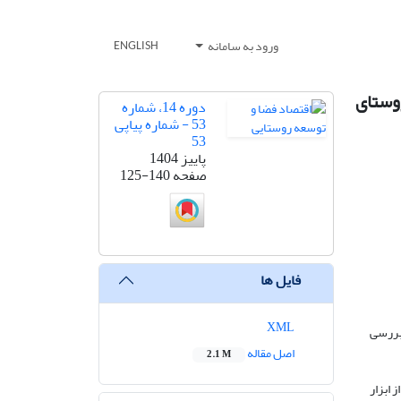
ورود به سامانه
ENGLISH
ایی بر توسعه گردشگری روستایی در مناطق مختلف ایران: مطالعه موردی ۲۷ روستای
دوره 14، شماره
53 - شماره پیاپی
53
پاییز 1404
صفحه
125-140
فایل ها
XML
بررسی
اصل مقاله
2.1 M
 از ابزار