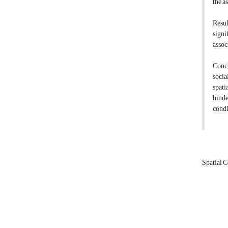
the a
Resul
signi
assoc
Concl
socia
spati
hinde
condi
Spatial 