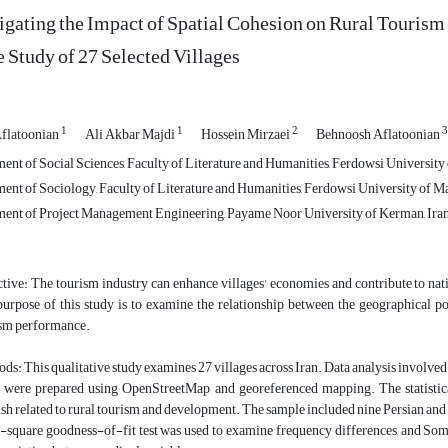
igating the Impact of Spatial Cohesion on Rural Tourism
 Study of 27 Selected Villages
1
1
2
3
flatoonian
Ali Akbar Majdi
Hossein Mirzaei
Behnoosh Aflatoonian
nt of Social Sciences, Faculty of Literature and Humanities, Ferdowsi University
nt of Sociology, Faculty of Literature and Humanities, Ferdowsi University of Ma
ent of Project Management Engineering, Payame Noor University of Kerman, Ira
tive: The tourism industry can enhance villages' economies and contribute to na
urpose of this study is to examine the relationship between the geographical pos
sm performance.
ds: This qualitative study examines 27 villages across Iran. Data analysis involved
were prepared using OpenStreetMap and georeferenced mapping. The statistical
sh related to rural tourism and development. The sample included nine Persian and 
-square goodness-of-fit test was used to examine frequency differences, and Som