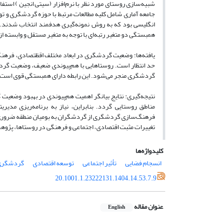
شبیه‌سازی روستای مورد نظر با نرم‌افزار (سیتی انجین ) است
انگلیسی بود که به روش نمونه‌گیری هدفمند انتخاب شدند. جه
همبستگی دو متغیر رتبه‌ای با توجه به متغیر مستقل و وابسته
یافته‌ها:
وضعیت گردشگری در ابعاد مختلف اقظتصادی، فرهنگی و
حد انتظار است. روستاهایی با هم‌پیوندی ضعیف، وضعیت گردش
گردشگری منجر می‌شود. این رابطه دارای همبستگی قوی است.
نتیجه‌گیری:
نتایج بیانگر اهمیت هم‌پیوندی در بهبود وضعیت
مناطق روستایی گردد. بنابراین، نیاز به برنامه‌ریزی م
فرهنگ‌سازی گردشگری از گردشگران به بومیان منطقه ضروری 
تغییرات مثبت اقتصادی، اجتماعی و فرهنگی در روستاها، پژوهش‌
کلیدواژه‌ها
انسجام فضایی
تأثیر اجتماعی
توسعه اقتصادی
گردشگری 
20.1001.1.23222131.1404.14.53.7.9
عنوان مقاله
English