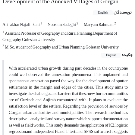
Development of the Annexed Villages of Gorgan
نویسندگان
English
1
2
2
Ali-akbar Najafi-kani
Nooshin Sadeghi
Maryam Rahmani
1
Assistant Professor of Geography and Rural Planning, Department of
Geography, Golestan University
2
M.Sc. student of Geography and Urban Planning, Golestan University
چکیده
English
With accelerated urban growth during past decades in the country,one
could well observed the annexation phenomena. This unplanned and
spontaneous annexation paved the way for the development of sputter
settlements in the margin and edges of the cities. This study aims to
investigate the challenges and barriers that these new borne communities
are of Ouzineh and Anjirab encountered with. It plans to evaluate the
satisfaction level of the settlers. Regarding the provision of services by
Gorgan urban authorities and municipalities. The research method has
descriptive - analytical and survey nature which supports documentation
as well as field works. This study demands the application of K2, logistic
regression,and independent Fiand T test, and SPSS software.It suggests