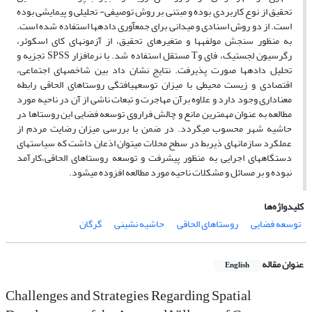
تحقیق از نوع کاربردی بوده و مبتنی بر روش توصیفی- تحلیلی و پیمایشی بوده
است. از دو روش اسنادی و میدانی برای جمع­آوری داده­ها استفاده شده است.
به منظور سنجش مولفه­ها و متغیرهای تحقیق، از آزمون­های کای اسکوئر،
رگرسیون لجستیک، فای وT مستقل استفاده شد. با نرم­افزار SPSS تجزیه و
تحلیل داده­ها صورت پذیرفت. نتایج نشان داد بین شاخص­های اجتماعی،
اقتصادی و زیست محیطی با میزان توسعه­یافتگی روستاهای الحاقی رابطه
معناداری وجود دارد و علاوه برآن مهاجرت و تبعات ناشی از آن در ناحیه مورد
مطالعه به عنوان مهم­ترین مانع و چالش فراروی توسعه فضایی این روستاها در
حاشیه شهر محسوب می­گردد. در ضمن با بررسی میزان رضایت مردم از
عملکرد سازمان­های ذی­ربط در سطح محلات می­توان اذعان داشت که سیاست­های
دستگاه­های اجرایی به منظور پیشرفت و توسعه روستاهای الحاقی،کارآمد
نبوده و بر مسائل و مشکلات ناحیه مورد مطالعه افزوده می­شود.
کلیدواژه‌ها
توسعه فضایی
روستاهای الحاقی
حاشیه نشینی
گرگان
عنوان مقاله
English
Challenges and Strategies Regarding Spatial