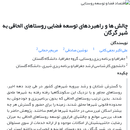
چالش ها و راهبردهای توسعه فضایی روستاهای الحاقی به
شهر گرگان
نویسندگان
2
2
1
علی اکبر نجفی کانی
نوشین صادقی
مریم رحمانی
1
جغرافیا و برنامه ریزی روستایی، گروه جغرافیا، دانشگاه گلستان
2
دانشجوی کارشناسی ارشد جغرافیا و برنامه ریزی شهری، دانشگاه گلستان
چکیده
با گسترش شتابان و رشد بی­­رویه شهرهای کشور در طی چند دهه اخیر،
روستاهای مجاور و یا نزدیک این سکونتگاه­ها رفته رفته به شهرها ملحق
شدند. بدین ترتیب روستاهای الحاقی که بدون برنامه­ریزی و خودجوش به
محدوده قانونی شهرها محلق شدند، زمینه را برای حضور و گسترش هر چه
بیشتر اسکان غیررسمی در حاشیه شهرها فراهم ساختند. پژوهش حاضر با
هدف بررسی موانع و چالش­های فراروی توسعه روستاهای الحاقی به میزان
رضایت حاشیه­نشینان از امکانات موجود و از ارائه خدمات از سوی مسئولان
شهری در شهر گرگان در دو روستای اوزینه و انجیراب پرداخته است. این