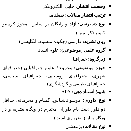
وضعیت انتشار:
چاپی- الکترونیکی
ترتیب انتشار مقالات:
فصلنامه
نوع دسترسی:
آزاد و رایگان بر اساس
مجوز کرییتیو
کامنز (کل متن)
زبان نشریه:
فارسی (چکیده مبسوط انگلیسی)
گروه علمی (موضوعی):
علوم انسانی
زیرگروه:
جغرافیا
حوزه موضوعی:
مجموعۀ علوم جغرافیایی (جغرافیای
شهری، جغرافیای روستایی، جغرافیای سیاسی،
جغرافیای طبیعی و گردشگری)
شیوۀ استناد دهی:
APA
نوع
داوری:
دوسو ناشناس، گمنام و محرمانه، حداقل
دو داور (ثبت نام داوران محترم در
وبگاه نشریه
و در
وبگاه
پابلونز
ضروری است).
نوع مقالات
:
پژوهشی