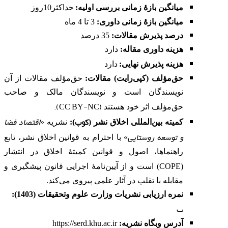
میانگین بازۀ زمانی بررسی اولیه:
حداکثر10روز
میانگین بازۀ زمانی داوری:
3 تا 4 ماه
درصد پذیرش مقالات:
35 درصد
هزینه داوری مقاله
:
دارد
هزینه پذیرش نهایی:
دارد
حق‌مؤلف (کپی‌رایت) مقالات:
حق‌مؤلف مقالات از آن
نویسندگان است و نویسندگان مالک و صاحب
).
CC BY-NC
(
حق‌مؤلف اثر خود هستند
کوپ
اقتصاد فضا
کمیته بین‌المللی اخلاق نشر
(
):
نشریه «
و توسعه روستایی
» با احترام به قوانین اخلاق نشر، تابع
راهنماها، اصول و قوانین کمیتۀ اخلاق در انتشار
COPE
(
) است و از آیین‌نامۀ اجرایی قانون پیشگیری و
مقابله با تقلب در آثار علمی پیروی می‌کند.
نمره ارزیابی نشریات وزارت علوم وتحقیقات (1403):
ب
آدرس وبگاه نشریه
:
https://serd.khu.ac.ir