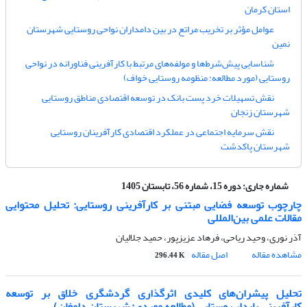
استان کرمان
عوامل مؤثر بر تخریب مراتع در بین دامداران نواحی روستایی شهرستان
نمین
شناسایی پیش‌شرط‌ها و مولفه‌های مرتبط با کارآفرینی فناورانه در نواحی
روستایی (مورد مطالعه: منظومه روستایی خواف)
نقش تسهیلات خرد پست بانک در توسعه اقتصادی مناطق روستایی
شهرستان زنجان
نقش سرمایه اجتماعی در عملکرد اقتصادی کارآفرینان روستایی
شهرستان پاکدشت
شماره جاری:
دوره 15، شماره 56، تابستان 1405
چارچوب توسعه فضایی مبتنی بر کارآفرینی روستایی: تحلیل محتوایی
مقالات علمی بین‌المللی
آذر نوری، وحید ریاحی، فرهاد عزیزپور، حمید جلالیان
مشاهده مقاله
اصل مقاله
296.44 K
تحلیل پیشران‌های کلیدی اثرگذاری گردشگری خلاق بر توسعه
کارآفرینی پایدار روستایی (مطالعه موردی: شهرستان دامغان)