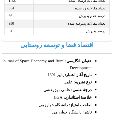
تعداد مقالات ارسال شده
1,527
تعداد مقالات رد شده
554
درصد عدم پذیرش
36
تعداد مقالات پذیرفته شده
930
درصد پذیرش
61
اقتصاد فضا و توسعه روستایی
عنوان انگلیسی:
pace Economy and Rural
Journal of S
Development
تاریخ آغاز اعتبار:
پاییز
1391
نوع نشریه:
علمی
درجۀ علمی:
علمی - پژوهشی
خلاصۀ استاندارد:
JIGA
صاحب امتیاز:
دانشگاه خوارزمی
ناشر:
دانشگاه خوارزمی