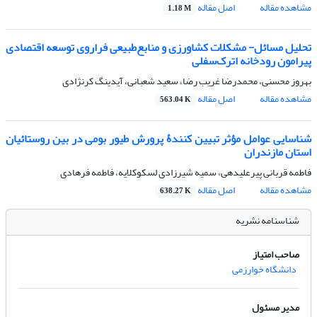
مشاهده مقاله
اصل مقاله
1.18 M
تحلیل مسائل- مشکلات کشاورزی و منابع‌طبیعی فراروی توسعه اقتصادی
پیرامون رودخانه اترک‌سفلی
بهروز محسنی، محمدرضا غریب رضا، سعید شعبانی، آیدینگ کرنژادی
مشاهده مقاله
اصل مقاله
563.04 K
شناسایی عوامل مؤثر تبیین کنندۀ پرورش طیور بومی در بین روستائیان
استان مازندران ‌
فاطمه قربانی پیرعلیدهی، سمیه شیرزادی لسکوکلایه، فاطمه فرهادی
مشاهده مقاله
اصل مقاله
638.27 K
شناسنامه نشریه
صاحب امتیاز
دانشگاه خوارزمی
مدیر مسئول