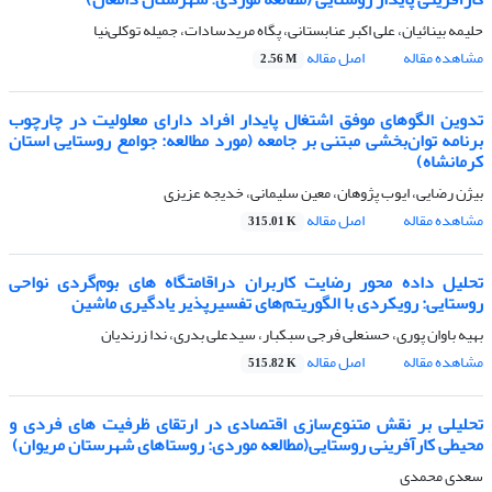
حلیمه بینائیان، علی اکبر عنابستانی، پگاه مریدسادات، جمیله توکلی‌نیا
مشاهده مقاله
اصل مقاله
2.56 M
تدوین الگوهای موفق اشتغال پایدار افراد دارای معلولیت در چارچوب
برنامه توان‌بخشی مبتنی بر جامعه (مورد مطالعه: جوامع روستایی استان
کرمانشاه)
بیژن رضایی، ایوب پژوهان، معین سلیمانی، خدیجه عزیزی
مشاهده مقاله
اصل مقاله
315.01 K
تحلیل داده محور رضایت کاربران دراقامتگاه های بوم‌گردی نواحی
روستایی: رویکردی با الگوریتم‌های تفسیر‌پذیر یادگیری ماشین
بهیه باوان پوری، حسنعلی فرجی سبکبار، سیدعلی بدری، ندا زرندیان
مشاهده مقاله
اصل مقاله
515.82 K
تحلیلی بر نقش متنوع‌سازی اقتصادی در ارتقای ظرفیت های فردی و
محیطی کارآفرینی روستایی(مطالعه موردی: روستاهای شهرستان مریوان)
سعدی محمدی