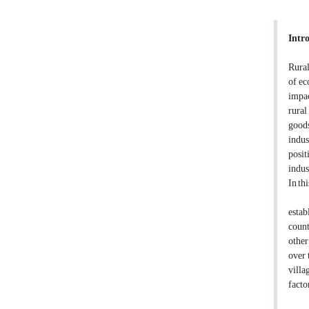
Intr
Rural
of ec
impac
rural
goods
indus
posit
indus
In th
estab
count
other
over 
villa
facto