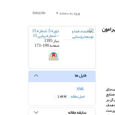
ورود به سامانه
ENGLISH
رامون
دوره 5، شماره 15
- شماره پیاپی 15
بهار 1395
صفحه
173-199
فایل ها
ی برای
XML
صنایع
اصل مقاله
2.48 M
 آن بر
به هدف
شاخص های روش چک لیست در 9 روستای مورد مطالعه با 36 نفر از خبرگان محلی و تعداد 295 سرپرست
سابقه مقاله