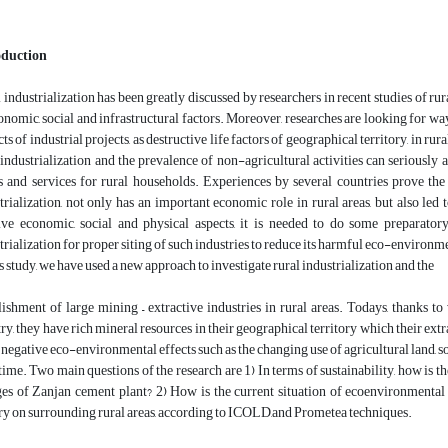
oduction
 industrialization has been greatly discussed by researchers in recent studies of ru
onomic, social and infrastructural factors. Moreover, researches are looking for 
ts of industrial projects, as destructive life factors of geographical territory, in r
 industrialization and the prevalence of non-agricultural activities can seriously a
 and services for rural households. Experiences by several countries prove the 
trialization, not only has an important economic role in rural areas, but also led
ive economic, social and physical aspects, it is needed to do some preparator
trialization for proper siting of such industries to reduce its harmful eco-environ
is study, we have used a new approach to investigate rural industrialization and the
lishment of large mining – extractive industries in rural areas. Todays, thanks to
ry, they have rich mineral resources in their geographical territory which their ext
 negative eco-environmental effects such as the changing use of agricultural land, so
time. Two main questions of the research are 1) In terms of sustainability, how is 
ges of Zanjan cement plant? 2) How is the current situation of ecoenvironmental
ry on surrounding rural areas, according to ICOLD,and Prometea techniques.