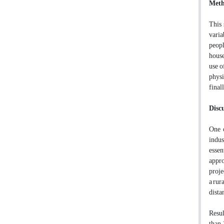
Meth
This 
varia
peopl
house
use o
physi
final
Disc
One o
indus
essen
appro
proje
a rur
distan
Resul
than 