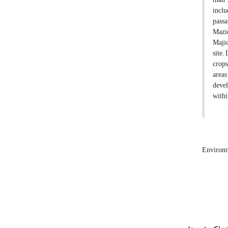
inclu
passa
Mazid
Majid
site.
crops
areas
devel
withi
Environm