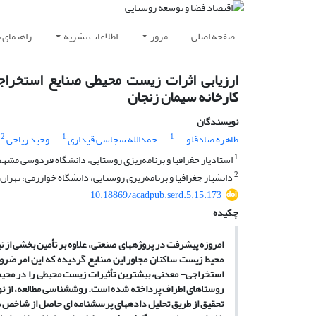
صفحه اصلی
مرور
اطلاعات نشریه
راهنمای 
ارزیابی اثرات زیست محیطی صنایع استخراج
کارخانه سیمان زنجان
نویسندگان
2
1
1
طاهره صادقلو
حمدالله سجاسی قیداری
وحید ریاحی
1
استادیار جغرافیا و برنامه‌ریزی روستایی، دانشگاه فردوسی مشهد
2
دانشیار جغرافیا و برنامه‌ریزی روستایی، دانشگاه خوارزمی، تهران، 
10.18869/acadpub.serd.5.15.173
چکیده
امروزه پیشرفت در پروژه­های صنعتی، علاوه بر تأمین بخشی از ن
محیط زیست ساکنان مجاور این صنایع گردیده که این امر ضرور
استخراجی- معدنی، بیشترین تأثیرات زیست محیطی را در محیط 
روستاهای اطراف پرداخته شده است. روش­شناسی مطالعه، از نوع