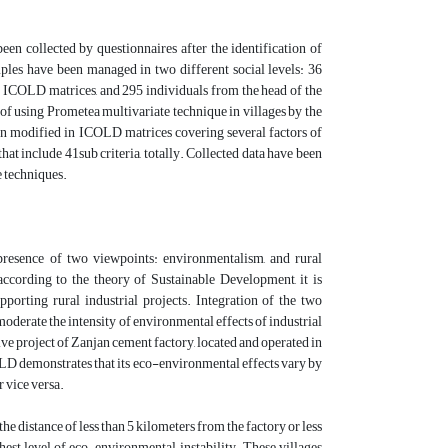
 been
collected by questionnaires after the identification of
mples have been managed in two different social levels: 36
r ICOLD matrices, and 295 individuals from the head of the
of using Prometea multivariate technique in villages by the
n modified in ICOLD matrices covering several factors of
at include 41sub criteria, totally. Collected data have been
 techniques.
 presence of two viewpoints: environmentalism, and rural
 according to the theory of Sustainable Development, it is
pporting rural industrial projects. Integration of the two
moderate the intensity of environmental effects of industrial
tive project of Zanjan cement factory, located and operated in
COLD demonstrates that its eco-environmental effects vary by
r vice versa.
he distance of less than 5 kilometers from the factory or less
est level of eco-environmental instability. These villages