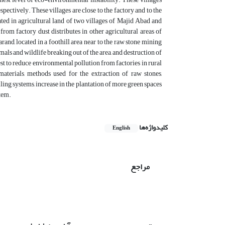
spectively. These villages are close to the factory and to the
ated in agricultural land of two villages of Majid Abad and
om factory dust distributes in other agricultural areas of
nd, located in a foothill area near to the raw stone mining
mals and wildlife breaking out of the area, and destruction of
t to reduce environmental pollution from factories in rural
aterials, methods used for the extraction of raw stones,
lling systems, increase in the plantation of more green spaces
stem.
کلیدواژه‌ها
English
مراجع