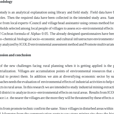
odology
study is an analytical explanation using library and field study. Field data have
bles. Then, the required data have been collected in the intended study area. Sa
e from local experts (Council and village head assistants) using census method fo
holds selected among local people of villages to assess eco-environmental effects 
f Cochran formula of Alpha= 0.05. The already designed questionnaires have bee
o-chemical, biological, socio-economic, and cultural infrastructure environments th
ly analyzed by ICOLD environmental assessment method and Promote multivariate
ussion and conclusion
f the new challenges facing rural planning when it is getting applied, is the
trialization. Villages are accumulation points of environmental resources that,
tial to protect them. In addition, we aim at diversifying economic sector by su
aches needs the evaluation of environmental effects of industrial activities to help 
cts in rural areas. In this research, we are intended to study industrial mining extrac
al district, to analyze its eco-environmental effects on rural areas. Results from I
ce, i.e., the nearer the villages are, the more they will be threatened by these effects, o
ts from promote technic confirm the same. Since, villages in disturbed areas within t
1 kilometer from the communication route to raw stone mining site, show the high