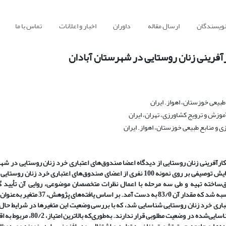
نویسندگان
ارسال مقاله
داوران
اخبار و اعلانات
تماس با ما
رآفرینی زنان روستایی در شهرستان آبادان
بیعی خوزستان، اهواز. ایران
زش و ترویج کشاورزی، تهران، ایران
و منابع طبیعی خوزستان، اهواز. ایران
ارآفرینی زنان روستایی از دیدگاه اعضا صندوق‌‌های اعتباری خرد زنان روستایی در ش
پیمایش توصیفی بر روی نمونه 100 نفری از اعضای صندوق‌‌های اعتباری خرد زنان روستا
قق‌ساخته تهیه و طی سه مرحله با اعمال نظرات متخصصان موضوعی، روایی آن تأیید گ
به‌منظور تعیین پایایی ابزار تحقیق نیز ضریب آلفای کرونباخ محاسبه شد که مقدار آن 83/0 به دست آمد. بر ا
اعتباری خرد زنان روستایی شناسایی شد، که با بررسی وضعیت این متغیر‌ها در شرایط حا
زنان روستایی، این نتیجه حاصل شد که هیچ‌یک از متغیر‌های شناسایی‌شده در وضعیت مطلوبی قرار ندارن