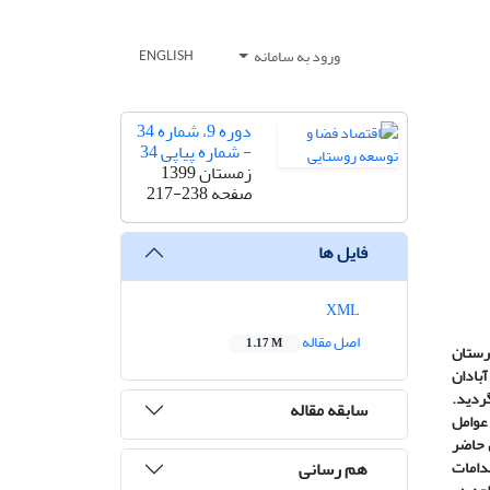
ورود به سامانه
ENGLISH
دوره 9، شماره 34
- شماره پیاپی 34
زمستان 1399
صفحه
217-238
فایل ها
XML
اصل مقاله
1.17 M
هرستان
یی آبادان
ردید.
سابقه مقاله
ساس یافته‌‌های پژوهش، 37 متغیر به‌عنوان عوامل
ل حاضر
هم رسانی
د. به‌طوری‌که بالاترین امتیاز، 80/2، مربوط به اقدامات