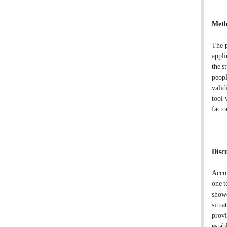
Meth
The p
appli
the s
peopl
valid
tool 
facto
Disc
Accor
one t
showe
situa
provi
estab