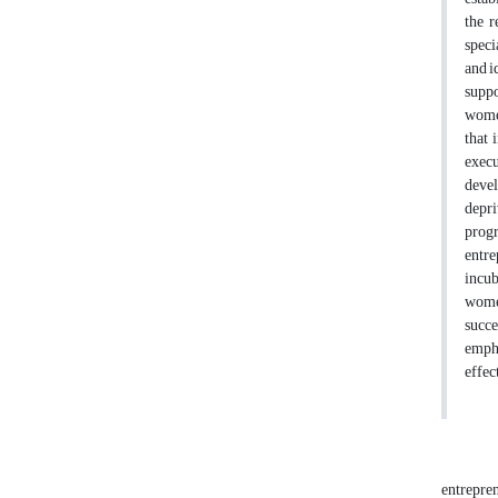
the r
speci
and i
suppo
women
that 
execu
devel
depri
progr
entre
incub
women
succe
empha
effec
entrepre