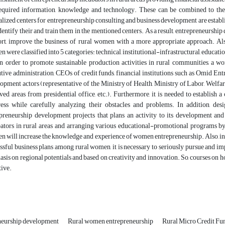
equired information, knowledge and technology. These can be combined to the t
alized centers for entrepreneurship consulting and business development are estab
dentify their and train them in the mentioned centers. As a result, entrepreneurship
rt, improve the business of rural women with a more appropriate approach. Also
 were classified into 5 categories: technical, institutional-infrastructural, education
in order to promote sustainable production activities in rural communities, a w
tive administration, CEOs of credit funds, financial institutions such as Omid E
opment actors (representative of the Ministry of Health, Ministry of Labor, Welfar
ved areas from presidential office, etc.). Furthermore, it is needed to establish a
ess while carefully analyzing their obstacles and problems. In addition, de
preneurship development projects that plans an activity to its development and 
ators in rural areas and arranging various educational-promotional programs by 
 will increase the knowledge and experience of women entrepreneurship. Also, in or
ssful business plans among rural women, it is necessary to seriously pursue and i
sis on regional potentials and based on creativity and innovation. So, courses on h
tive.
neurship development
Rural women entrepreneurship
Rural Micro Credit Fu