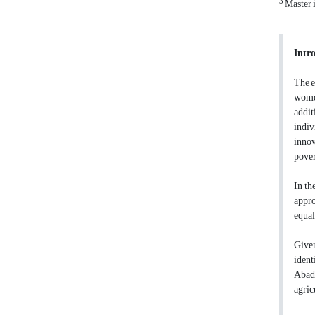
3
Master 
Intr
The e
women
addit
indiv
innov
pover
In th
appro
equal
Given
ident
Abada
agric