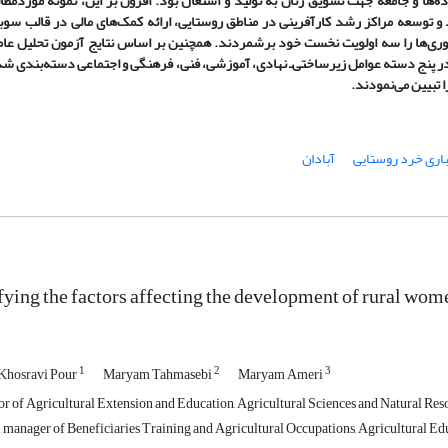
‌‌ها و جامعه جهت تشویق زنان به تولید و اشتغال بود. افزون بر این، نمونه موردمطا
د و توسعه مراکز رشد کارآفرینی در مناطق روستایی، ارائه کمک‌‌های مالی در قالب سو
وری‌‌ها را سه اولویت نخست خود برشمردند. همچنین بر اساس نتایج آزمون تحلیل عامل
ی در پنج دسته عوامل زیرساختی‌ـ نهادی، آموزشی، فنی، فرهنگی و اجتماعی دسته‌بندی ش
باری خرد روستایی
آبادان
fying the factors affecting the development of rural wo
1
2
3
Khosravi Pour
Maryam Tahmasebi
Maryam Ameri
r of Agricultural Extension and Education, Agricultural Sciences and Natural Reso
manager of Beneficiaries Training and Agricultural Occupations, Agricultural Educ