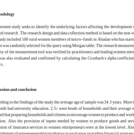
odology
resent study seeks to identify the underlying factors affecting the development 
ed research. The research design and data collection method is based on the non-e
tudy included 100 rural women members of micro-funds in Abadan who has started
e was randomly selected for the query using Morgan table. The research measurem
ity of the measurement tool was verified by practitioners and leading women entre
was also evaluated and confirmed by calculating the Cronbach's alpha coefficient
rs.
ussion and conclusion
ding to the findings of the study, the average age of sample was 34.3 years. More
enth had university education. 2.5% were heads of households and their average e
d that preparing households and citizens to encourage women to produce and work b
tion. Also, the provision of inputs needed by women to produce goods and serv
sion of insurance services to women entrepreneurs were at the lowest level. Also i
lishment of entrepreneurship incubators in rural areas, providing financial assistanc