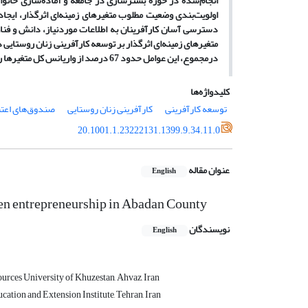
انجام‌شده در حوزه بسترسازی در جامعه و آماده‌سازی خانواده
اولویت‌بندی وضعیت مطلوب متغیر‌های زمینه‌ای اثرگذار، ایجا
دسترسی آسان کارآفرینان به اطلاعات موردنیاز، دانش و فنا
متغیر‌های زمینه‌ای اثرگذار بر توسعه کارآفرینی زنان روستای
درمجموع، این عوامل حدود 67 درصد از واریانس کل متغیر‌ها را تبیین می‌نمودند.
کلیدواژه‌ها
توسعه کارآفرینی
کارآفرینی زنان روستایی
صندوق‌‌های اعت
20.1001.1.23222131.1399.9.34.11.0
عنوان مقاله
English
men entrepreneurship in Abadan County
نویسندگان
English
urces University of Khuzestan, Ahvaz, Iran
ation and Extension Institute, Tehran, Iran